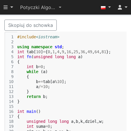
Przełącz widoczność menu
Potyczki Algorytmiczne 2015
Skopiuj do schowka
 1
#include
<iostream>
 2
 3
using
namespace
std
;
 4
int
tab
[
10
]
=
{
0
,
1
,
4
,
9
,
16
,
25
,
36
,
49
,
64
,
81
};
 5
int
fn
(
unsigned
long
long
a
)
 6
{
 7
int
b
=
0
;
 8
while
(
a
)
 9
{
10
b
+=
tab
[
a
%
10
];
11
a
/=
10
;
12
}
13
return
b
;
14
}
15
16
int
main
()
17
{
18
unsigned
long
long
a
,
b
,
k
,
dziel
,
w
;
19
int
suma
=
0
;