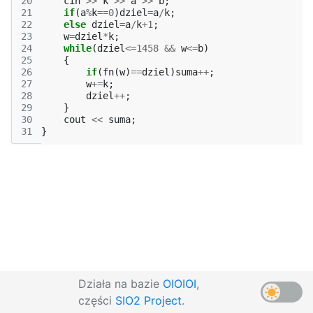
20
cin
>>
k
>>
a
>>
b
;
21
if
(
a
%
k
==
0
)
dziel
=
a
/
k
;
22
else
dziel
=
a
/
k
+
1
;
23
w
=
dziel
*
k
;
24
while
(
dziel
<=
1458
&&
w
<=
b
)
25
{
26
if
(
fn
(
w
)
==
dziel
)
suma
++
;
27
w
+=
k
;
28
dziel
++
;
29
}
30
cout
<<
suma
;
31
}
Działa na bazie
OIOIOI
,
części
SIO2 Project
.