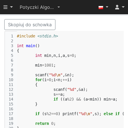
Przełącz widoczność menu
Potyczki Algorytmiczne 2015
Skopiuj do schowka
 1
#include
<stdio.h>
 2
 3
int
main
()
 4
{
 5
int
min
,
n
,
i
,
a
,
s
=
0
;
 6
 7
min
=
1001
;
 8
 9
scanf
(
"%d
\n
"
,
&
n
);
10
for
(
i
=
0
;
i
<
n
;
++
i
)
11
{
12
scanf
(
"%d"
,
&
a
);
13
s
+=
a
;
14
if
((
a
%
2
)
&&
(
a
<
min
))
min
=
a
;
15
}
16
17
if
(
s
%
2
==
0
)
printf
(
"%d
\n
"
,
s
);
else
if
(
s
18
19
return
0
;