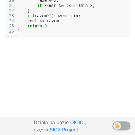
20
razem
+=
x
;
21
if
(
x
<
min
&&
(
x
%
2
))
min
=
x
;
22
}
23
if
(
razem
%
2
)
razem
-=
min
;
24
cout
<<
razem
;
25
return
0
;
26
}
Działa na bazie
OIOIOI
,
części
SIO2 Project
.