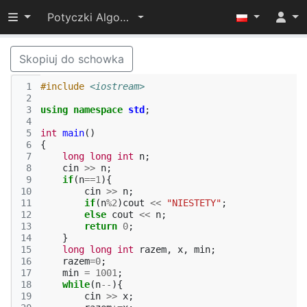
Przełącz widoczność menu
Potyczki Algorytmiczne 2015
Skopiuj do schowka
 1
#include
<iostream>
 2
 3
using
namespace
std
;
 4
 5
int
main
()
 6
{
 7
long
long
int
n
;
 8
cin
>>
n
;
 9
if
(
n
==
1
){
10
cin
>>
n
;
11
if
(
n
%
2
)
cout
<<
"NIESTETY"
;
12
else
cout
<<
n
;
13
return
0
;
14
}
15
long
long
int
razem
,
x
,
min
;
16
razem
=
0
;
17
min
=
1001
;
18
while
(
n
--
){
19
cin
>>
x
;