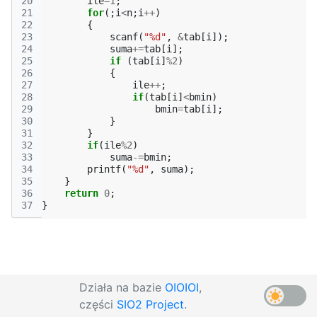
20
ile
=
1
;
21
for
(;
i
<
n
;
i
++
)
22
{
23
scanf
(
"%d"
,
&
tab
[
i
]);
24
suma
+=
tab
[
i
];
25
if
(
tab
[
i
]
%
2
)
26
{
27
ile
++
;
28
if
(
tab
[
i
]
<
bmin
)
29
bmin
=
tab
[
i
];
30
}
31
}
32
if
(
ile
%
2
)
33
suma
-=
bmin
;
34
printf
(
"%d"
,
suma
);
35
}
36
return
0
;
37
}
Działa na bazie
OIOIOI
,
części
SIO2 Project
.