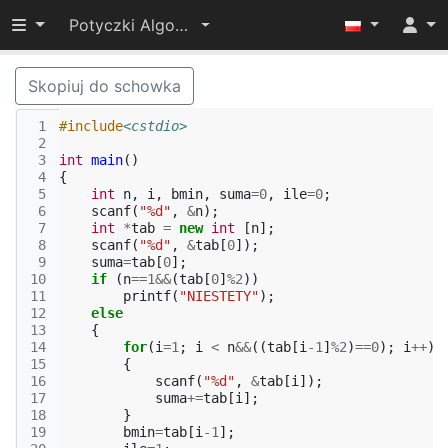
Przełącz widoczność menu
Potyczki Algorytmiczne 2015
Skopiuj do schowka
 1
#include
<cstdio>
 2
 3
int
main
()
 4
{
 5
int
n
,
i
,
bmin
,
suma
=
0
,
ile
=
0
;
 6
scanf
(
"%d"
,
&
n
);
 7
int
*
tab
=
new
int
[
n
];
 8
scanf
(
"%d"
,
&
tab
[
0
]);
 9
suma
=
tab
[
0
];
10
if
(
n
==
1
&&
(
tab
[
0
]
%
2
))
11
printf
(
"NIESTETY"
);
12
else
13
{
14
for
(
i
=
1
;
i
<
n
&&
((
tab
[
i
-1
]
%
2
)
==
0
);
i
++
)
15
{
16
scanf
(
"%d"
,
&
tab
[
i
]);
17
suma
+=
tab
[
i
];
18
}
19
bmin
=
tab
[
i
-1
];