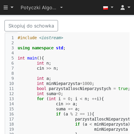
Przełącz widoczność menu
Potyczki Algorytmiczne 2015
Skopiuj do schowka
 1
#include
<iostream>
 2
 3
using
namespace
std
;
 4
 5
int
main
(){
 6
int
n
;
 7
cin
>>
n
;
 8
 9
int
a
;
10
int
minNieparzysta
=
1000
;
11
bool
parzystaIloscNieparzystych
=
true
;
12
int
suma
=
0
;
13
for
(
int
i
=
0
;
i
<
n
;
++
i
){
14
cin
>>
a
;
15
suma
+=
a
;
16
if
(
a
%
2
==
1
){
17
parzystaIloscNieparzysty
18
if
(
a
<
minNieparzysta
){
19
minNieparzysta
=