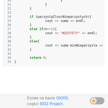
20
}
21
}
22
}
23
24
if
(
parzystaIloscNieparzystych
){
25
cout
<<
suma
<<
endl
;
26
}
27
else
if
(
n
==
1
){
28
cout
<<
"NIESTETY"
<<
endl
;
29
}
30
else
{
31
cout
<<
suma
-
minNieparzysta
<<
e
32
}
33
34
return
0
;
35
}
Działa na bazie
OIOIOI
,
części
SIO2 Project
.