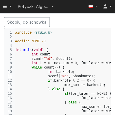
Przełącz widoczność menu
Potyczki Algorytmiczne 2015
Skopiuj do schowka
 1
#include
<stdio.h>
 2
 3
#define NONE -1
 4
 5
int
main
(
void
)
{
 6
int
count
;
 7
scanf
(
"%d"
,
&
count
);
 8
int
i
=
0
,
max_sum
=
0
,
for_later
=
NONE
 9
while
(
count
--
)
{
10
int
banknote
;
11
scanf
(
"%d"
,
&
banknote
);
12
if
(
banknote
%
2
==
0
)
{
13
max_sum
+=
banknote
;
14
}
else
{
15
if
(
for_later
==
NONE
)
{
16
for_later
=
bank
17
}
else
{
18
max_sum
+=
for_l
19
for_later
=
NONE