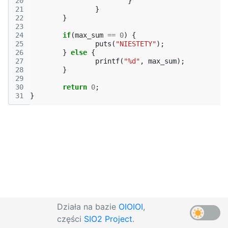
20
}
21
}
22
}
23
24
if
(
max_sum
==
0
)
{
25
puts
(
"NIESTETY"
);
26
}
else
{
27
printf
(
"%d"
,
max_sum
);
28
}
29
30
return
0
;
31
}
Działa na bazie
OIOIOI
,
części
SIO2 Project
.