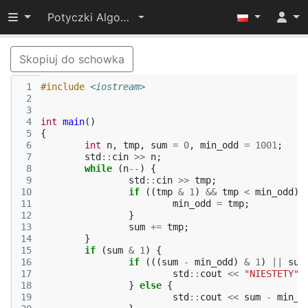
Przełącz widoczność menu
Potyczki Algorytmiczne 2015
Skopiuj do schowka
 1
#include
<iostream>
 2
 3
 4
int
main
()
 5
{
 6
int
n
,
tmp
,
sum
=
0
,
min_odd
=
1001
;
 7
std
::
cin
>>
n
;
 8
while
(
n
--
)
{
 9
std
::
cin
>>
tmp
;
10
if
((
tmp
&
1
)
&&
tmp
<
min_odd
)
11
min_odd
=
tmp
;
12
}
13
sum
+=
tmp
;
14
}
15
if
(
sum
&
1
)
{
16
if
(((
sum
-
min_odd
)
&
1
)
||
sum
17
std
::
cout
<<
"NIESTETY"
18
}
else
{
19
std
::
cout
<<
sum
-
min_o