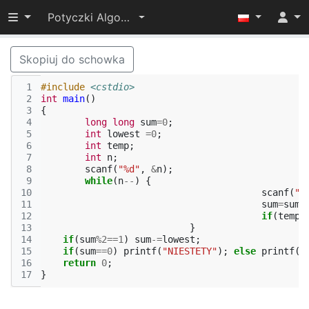
Przełącz widoczność menu
Potyczki Algorytmiczne 2015
Skopiuj do schowka
 1
#include
<cstdio>
 2
int
main
()
 3
{
 4
long
long
sum
=
0
;
 5
int
lowest
=
0
;
 6
int
temp
;
 7
int
n
;
 8
scanf
(
"%d"
,
&
n
);
 9
while
(
n
--
)
{
10
scanf
(
"%
11
sum
=
sum
+
12
if
(
temp
%
13
}
14
if
(
sum
%
2
==
1
)
sum
-=
lowest
;
15
if
(
sum
==
0
)
printf
(
"NIESTETY"
);
else
printf
(
"
16
return
0
;
17
}