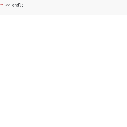
Y"
<<
endl
;