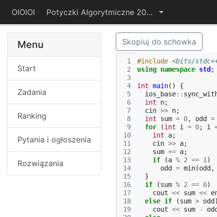
OIOIOI
Potyczki Algorytmiczne 2015
Skopiuj do schowka
Menu
 1
#include
<bits/stdc+
Start
 2
using
namespace
std
;
 3
 4
int
main
()
{
Zadania
 5
ios_base
::
sync_wit
 6
int
n
;
 7
cin
>>
n
;
Ranking
 8
int
sum
=
0
,
odd
=
 9
for
(
int
i
=
0
;
i
10
int
a
;
Pytania i ogłoszenia
11
cin
>>
a
;
12
sum
+=
a
;
13
if
(
a
%
2
==
1
)
Rozwiązania
14
odd
=
min
(
odd
,
15
}
16
if
(
sum
%
2
==
0
)
17
cout
<<
sum
<<
e
18
else
if
(
sum
>
odd
19
cout
<<
sum
-
od