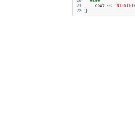
20
else
21
cout
<<
"NIESTET
22
}