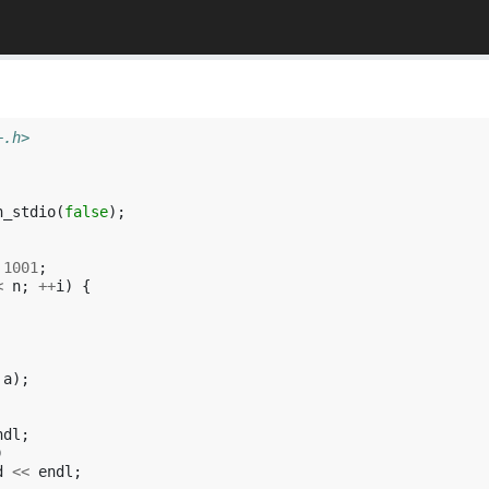
+.h>
h_stdio
(
false
);
1001
;
<
n
;
++
i
)
{
a
);
ndl
;
)
d
<<
endl
;