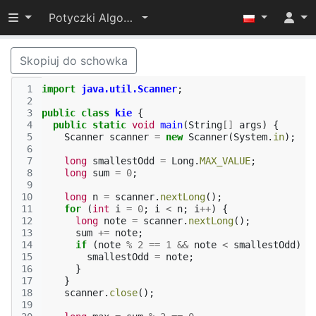
Przełącz widoczność menu
Potyczki Algorytmiczne 2015
Skopiuj do schowka
 1
import
java.util.Scanner
;
 2
 3
public
class
kie
{
 4
public
static
void
main
(
String
[]
args
)
{
 5
Scanner
scanner
=
new
Scanner
(
System
.
in
);
 6
 7
long
smallestOdd
=
Long
.
MAX_VALUE
;
 8
long
sum
=
0
;
 9
10
long
n
=
scanner
.
nextLong
();
11
for
(
int
i
=
0
;
i
<
n
;
i
++
)
{
12
long
note
=
scanner
.
nextLong
();
13
sum
+=
note
;
14
if
(
note
%
2
==
1
&&
note
<
smallestOdd
)
{
15
smallestOdd
=
note
;
16
}
17
}
18
scanner
.
close
();
19