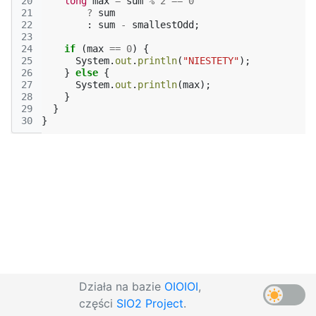
20
long
max
=
sum
%
2
==
0
21
?
sum
22
:
sum
-
smallestOdd
;
23
24
if
(
max
==
0
)
{
25
System
.
out
.
println
(
"NIESTETY"
);
26
}
else
{
27
System
.
out
.
println
(
max
);
28
}
29
}
30
}
Działa na bazie
OIOIOI
,
części
SIO2 Project
.