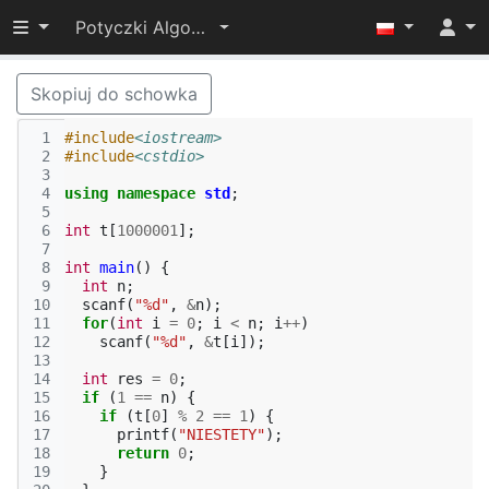
Przełącz widoczność menu
Potyczki Algorytmiczne 2015
Skopiuj do schowka
 1
#include
<iostream>
 2
#include
<cstdio>
 3
 4
using
namespace
std
;
 5
 6
int
t
[
1000001
];
 7
 8
int
main
()
{
 9
int
n
;
10
scanf
(
"%d"
,
&
n
);
11
for
(
int
i
=
0
;
i
<
n
;
i
++
)
12
scanf
(
"%d"
,
&
t
[
i
]);
13
14
int
res
=
0
;
15
if
(
1
==
n
)
{
16
if
(
t
[
0
]
%
2
==
1
)
{
17
printf
(
"NIESTETY"
);
18
return
0
;
19
}