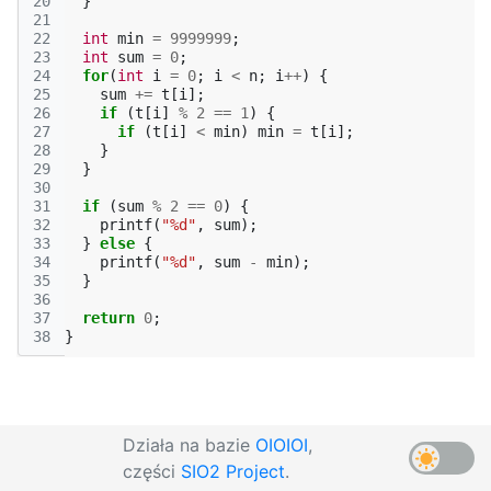
20
}
21
22
int
min
=
9999999
;
23
int
sum
=
0
;
24
for
(
int
i
=
0
;
i
<
n
;
i
++
)
{
25
sum
+=
t
[
i
];
26
if
(
t
[
i
]
%
2
==
1
)
{
27
if
(
t
[
i
]
<
min
)
min
=
t
[
i
];
28
}
29
}
30
31
if
(
sum
%
2
==
0
)
{
32
printf
(
"%d"
,
sum
);
33
}
else
{
34
printf
(
"%d"
,
sum
-
min
);
35
}
36
37
return
0
;
38
}
Działa na bazie
OIOIOI
,
części
SIO2 Project
.