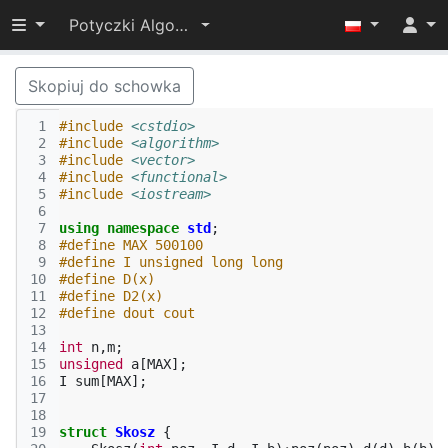
Przełącz widoczność menu
Potyczki Algorytmiczne 2015
Skopiuj do schowka
 1
#include
<cstdio>
 2
#include
<algorithm>
 3
#include
<vector>
 4
#include
<functional>
 5
#include
<iostream>
 6
 7
using
namespace
std
;
 8
#define MAX 500100
 9
#define I unsigned long long
10
#define D(x)
11
#define D2(x)
12
#define dout cout
13
14
int
n
,
m
;
15
unsigned
a
[
MAX
];
16
I
sum
[
MAX
];
17
18
19
struct
Skosz
{