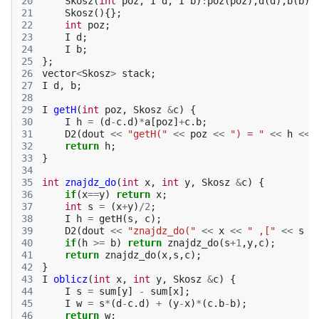
20
Skosz
(
int
poz
,
I
d
,
I
b
)
:
poz
(
poz
),
d
(
d
),
b
(
b
){
21
Skosz
(){};
22
int
poz
;
23
I
d
;
24
I
b
;
25
};
26
vector
<
Skosz
>
stack
;
27
I
d
,
b
;
28
29
I
getH
(
int
poz
,
Skosz
&
c
)
{
30
I
h
=
(
d
-
c
.
d
)
*
a
[
poz
]
+
c
.
b
;
31
D2
(
dout
<<
"getH("
<<
poz
<<
") = "
<<
h
<<
32
return
h
;
33
}
34
35
int
znajdz_do
(
int
x
,
int
y
,
Skosz
&
c
)
{
36
if
(
x
==
y
)
return
x
;
37
int
s
=
(
x
+
y
)
/
2
;
38
I
h
=
getH
(
s
,
c
);
39
D2
(
dout
<<
"znajdz_do("
<<
x
<<
" ,["
<<
s
<
40
if
(
h
>=
b
)
return
znajdz_do
(
s
+
1
,
y
,
c
);
41
return
znajdz_do
(
x
,
s
,
c
);
42
}
43
I
oblicz
(
int
x
,
int
y
,
Skosz
&
c
)
{
44
I
s
=
sum
[
y
]
-
sum
[
x
];
45
I
w
=
s
*
(
d
-
c
.
d
)
+
(
y
-
x
)
*
(
c
.
b
-
b
);
46
return
w
;