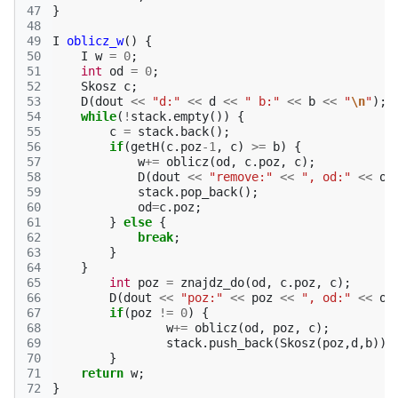
47
}
48
49
I
oblicz_w
()
{
50
I
w
=
0
;
51
int
od
=
0
;
52
Skosz
c
;
53
D
(
dout
<<
"d:"
<<
d
<<
" b:"
<<
b
<<
"
\n
"
);
54
while
(
!
stack
.
empty
())
{
55
c
=
stack
.
back
();
56
if
(
getH
(
c
.
poz
-1
,
c
)
>=
b
)
{
57
w
+=
oblicz
(
od
,
c
.
poz
,
c
);
58
D
(
dout
<<
"remove:"
<<
", od:"
<<
od
59
stack
.
pop_back
();
60
od
=
c
.
poz
;
61
}
else
{
62
break
;
63
}
64
}
65
int
poz
=
znajdz_do
(
od
,
c
.
poz
,
c
);
66
D
(
dout
<<
"poz:"
<<
poz
<<
", od:"
<<
od
67
if
(
poz
!=
0
)
{
68
w
+=
oblicz
(
od
,
poz
,
c
);
69
stack
.
push_back
(
Skosz
(
poz
,
d
,
b
));
70
}
71
return
w
;
72
}