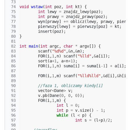
 73
 74
void
wstaw
(
int
poz
,
int
kt
)
{
 75
int
lewy
=
znajdz_lewy
(
poz
);
 76
int
prawy
=
znajdz_prawy
(
poz
);
 77
wyn
[
prawy
]
+=
oblicz
(
lewy
,
prawy
,
pierw
 78
pierwszy
[
lewy
]
=
pierwszy
[
poz
]
=
kt
;
 79
insert
(
poz
);
 80
}
 81
 82
int
main
(
int
argc
,
char
*
argv
[])
{
 83
scanf
(
"%d%d"
,
&
n
,
&
m
);
 84
FOR
(
i
,
1
,
n
)
scanf
(
"%lld"
,
&
a
[
i
]);
 85
sort
(
a
+
1
,
a
+
n
+
1
);
 86
FOR
(
i
,
1
,
n
)
suma
[
i
]
=
suma
[
i
-1
]
+
a
[
i
];
 87
 88
FOR
(
i
,
1
,
m
)
scanf
(
"%lld%lld"
,
&
d
[
i
],
&
h
[
i
]
 89
 90
//faza 1, obliczamy kiedy[i]
 91
vector
<
Dane
>
v
;
 92
v
.
pb
(
Dane
(
0
,
0
,
0
));
 93
FOR
(
i
,
1
,
m
)
{
 94
int
l
=
0
;
 95
int
p
=
v
.
size
()
-
1
;
 96
while
(
l
<
p
)
{
 97
int
s
=
(
l
+
p
)
/
2
;
 98