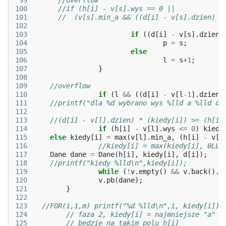
 99
//overflow
100
//if (h[i] - v[s].wys == 0 || 
101
102
103
if
((
d
[
i
]
-
v
[
s
].
dzien
)
104
p
=
s
;
105
else
106
l
=
s
+
1
;
107
}
108
109
//overflow
110
if
(
l
&&
((
d
[
i
]
-
v
[
l
-1
].
dzien
)
111
//printf("dla %d wybrano wys %lld a %lld dz
112
113
//(d[i] - v[l].dzien) * (kiedy[i]) >= (h[i]
114
if
(
h
[
i
]
-
v
[
l
].
wys
<=
0
)
kiedy
115
else
kiedy
[
i
]
=
max
(
v
[
l
].
min_a
,
(
h
[
i
]
-
v
[
l
116
//kiedy[i] = max(kiedy[i], 0LL)
117
Dane
dane
=
Dane
(
h
[
i
],
kiedy
[
i
],
d
[
i
]);
118
//printf("kiedy %lld\n",kiedy[i]);
119
while
(
!
v
.
empty
()
&&
v
.
back
().
m
120
v
.
pb
(
dane
);
121
}
122
123
//FOR(i,1,m) printf("%d %lld\n",i, kiedy[i]);
124
// faza 2, kiedy[i] = najmniejsze "a" d
125
// bedzie na takim polu h[i]