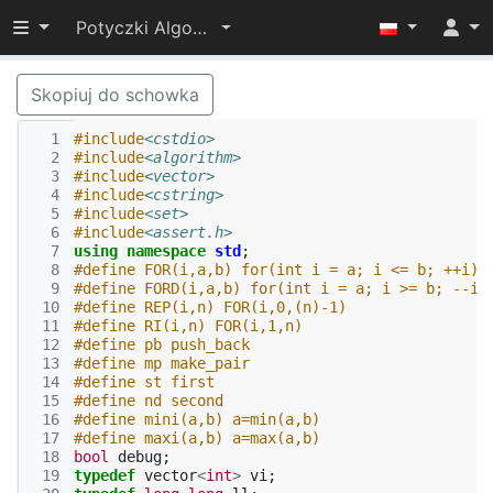
Przełącz widoczność menu
Potyczki Algorytmiczne 2015
Skopiuj do schowka
  1
#include
<cstdio>
  2
#include
<algorithm>
  3
#include
<vector>
  4
#include
<cstring>
  5
#include
<set>
  6
#include
<assert.h>
  7
using
namespace
std
;
  8
#define FOR(i,a,b) for(int i = a; i <= b; ++i)
  9
#define FORD(i,a,b) for(int i = a; i >= b; --i)
 10
#define REP(i,n) FOR(i,0,(n)-1)
 11
#define RI(i,n) FOR(i,1,n)
 12
#define pb push_back
 13
#define mp make_pair
 14
#define st first
 15
#define nd second
 16
#define mini(a,b) a=min(a,b)
 17
#define maxi(a,b) a=max(a,b)
 18
bool
debug
;
 19
typedef
vector
<
int
>
vi
;