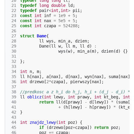
 20
typedef
long
long
ll
;
 21
typedef
long
double
ld
;
 22
typedef
pair
<
int
,
int
>
pii
;
 23
const
int
inf
=
1e9
+
5
;
 24
const
int
nax
=
5e5
+
5
;
 25
const
int
czapa
=
524288
;
 26
 27
struct
Dane
{
 28
ll
wys
,
min_a
,
dzien
;
 29
Dane
(
ll
w
,
ll
m
,
ll
d
)
:
 30
wys
(
w
),
min_a
(
m
),
dzien
(
d
)
{}
 31
 32
};
 33
 34
int
n
,
m
;
 35
ll
h
[
nax
],
a
[
nax
],
d
[
nax
],
wyn
[
nax
],
suma
[
nax
],
 36
int
drzewo
[
2
*
czapa
],
pierwszy
[
nax
];
 37
 38
//predkosc a z h_i do h_j, h_i + (d_j - d_i) * 
 39
ll
oblicz
(
int
lewy
,
int
prawy
,
int
kt_beg
,
int
 40
return
ll
(
d
[
prawy
]
-
d
[
lewy
])
*
(
suma
[
k
 41
+
(
h
[
lewy
]
-
h
[
prawy
])
*
(
kt_en
 42
}
 43
 44
int
znajdz_lewy
(
int
poz
)
{
 45
if
(
drzewo
[
poz
+
czapa
])
return
poz
;
 46
poz
+=
czapa
;