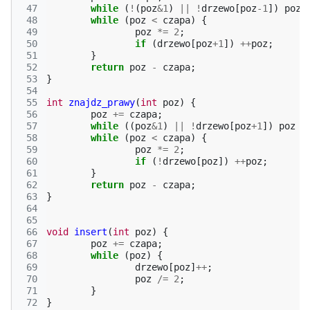
 47
while
(
!
(
poz
&
1
)
||
!
drzewo
[
poz
-1
])
poz
 48
while
(
poz
<
czapa
)
{
 49
poz
*=
2
;
 50
if
(
drzewo
[
poz
+
1
])
++
poz
;
 51
}
 52
return
poz
-
czapa
;
 53
}
 54
 55
int
znajdz_prawy
(
int
poz
)
{
 56
poz
+=
czapa
;
 57
while
((
poz
&
1
)
||
!
drzewo
[
poz
+
1
])
poz
/
 58
while
(
poz
<
czapa
)
{
 59
poz
*=
2
;
 60
if
(
!
drzewo
[
poz
])
++
poz
;
 61
}
 62
return
poz
-
czapa
;
 63
}
 64
 65
 66
void
insert
(
int
poz
)
{
 67
poz
+=
czapa
;
 68
while
(
poz
)
{
 69
drzewo
[
poz
]
++
;
 70
poz
/=
2
;
 71
}
 72
}