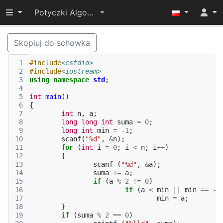
Przełącz widoczność menu
Potyczki Algorytmiczne 2015
Skopiuj do schowka
 1
#include
<cstdio>
 2
#include
<iostream>
 3
using
namespace
std
;
 4
 5
int
main
()
 6
{
 7
int
n
,
a
;
 8
long
long
int
suma
=
0
;
 9
long
int
min
=
-1
;
10
scanf
(
"%d"
,
&
n
);
11
for
(
int
i
=
0
;
i
<
n
;
i
++
)
12
{
13
scanf
(
"%d"
,
&
a
);
14
suma
+=
a
;
15
if
(
a
%
2
!=
0
)
16
if
(
a
<
min
||
min
==
-1
17
min
=
a
;
18
}
19
if
(
suma
%
2
==
0
)