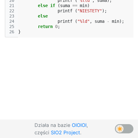
20
printf
(
"%lld"
,
suma
);
21
else
if
(
suma
==
min
)
22
printf
(
"NIESTETY"
);
23
else
24
printf
(
"%ld"
,
suma
-
min
);
25
return
0
;
26
}
Działa na bazie
OIOIOI
,
części
SIO2 Project
.