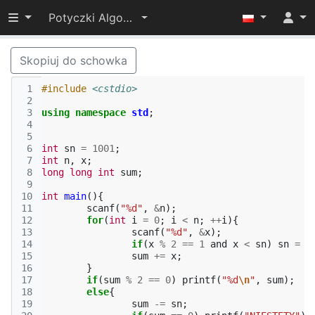
Przełącz widoczność menu
Potyczki Algorytmiczne 2015
Skopiuj do schowka
 1
#include
<cstdio>
 2
 3
using
namespace
std
;
 4
 5
 6
int
sn
=
1001
;
 7
int
n
,
x
;
 8
long
long
int
sum
;
 9
10
int
main
(){
11
scanf
(
"%d"
,
&
n
);
12
for
(
int
i
=
0
;
i
<
n
;
++
i
){
13
scanf
(
"%d"
,
&
x
);
14
if
(
x
%
2
==
1
and
x
<
sn
)
sn
=
x
15
sum
+=
x
;
16
}
17
if
(
sum
%
2
==
0
)
printf
(
"%d
\n
"
,
sum
);
18
else
{
19
sum
-=
sn
;