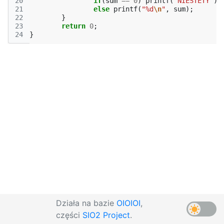
20
if
(
sum
==
0
)
printf
(
"NIESTETY"
);
21
else
printf
(
"%d
\n
"
,
sum
);
22
}
23
return
0
;
24
}
Działa na bazie
OIOIOI
,
części
SIO2 Project
.