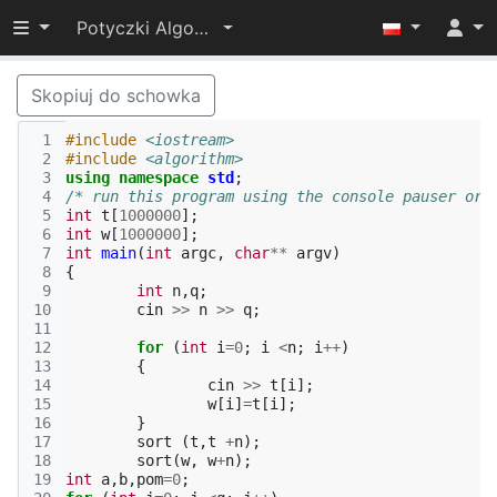
Przełącz widoczność menu
Potyczki Algorytmiczne 2015
Skopiuj do schowka
 1
#include
<iostream>
 2
#include
<algorithm>
 3
using
namespace
std
;
 4
/* run this program using the console pauser or 
 5
int
t
[
1000000
];
 6
int
w
[
1000000
];
 7
int
main
(
int
argc
,
char
**
argv
)
 8
{
 9
int
n
,
q
;
10
cin
>>
n
>>
q
;
11
12
for
(
int
i
=
0
;
i
<
n
;
i
++
)
13
{
14
cin
>>
t
[
i
];
15
w
[
i
]
=
t
[
i
];
16
}
17
sort
(
t
,
t
+
n
);
18
sort
(
w
,
w
+
n
);
19
int
a
,
b
,
pom
=
0
;