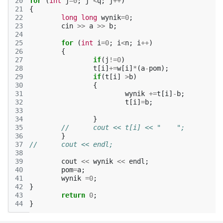
20
for
(
int
j
=
0
;
j
<
q
;
j
++
)
21
{
22
long
long
wynik
=
0
;
23
cin
>>
a
>>
b
;
24
25
for
(
int
i
=
0
;
i
<
n
;
i
++
)
26
{
27
if
(
j
!=
0
)
28
t
[
i
]
+=
w
[
i
]
*
(
a
-
pom
);
29
if
(
t
[
i
]
>
b
)
30
{
31
wynik
+=
t
[
i
]
-
b
;
32
t
[
i
]
=
b
;
33
34
}
35
//	cout << t[i] << "    ";
36
}
37
//	cout << endl;
38
39
cout
<<
wynik
<<
endl
;
40
pom
=
a
;
41
wynik
=
0
;
42
}
43
return
0
;
44
}