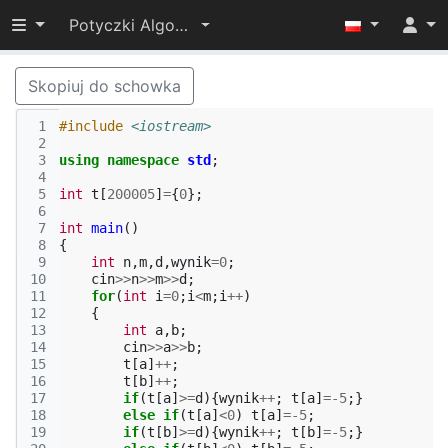
Przełącz widoczność menu
Potyczki Algorytmiczne 2015
Skopiuj do schowka
 1
#include
<iostream>
 2
 3
using
namespace
std
;
 4
 5
int
t
[
200005
]
=
{
0
};
 6
 7
int
main
()
 8
{
 9
int
n
,
m
,
d
,
wynik
=
0
;
10
cin
>>
n
>>
m
>>
d
;
11
for
(
int
i
=
0
;
i
<
m
;
i
++
)
12
{
13
int
a
,
b
;
14
cin
>>
a
>>
b
;
15
t
[
a
]
++
;
16
t
[
b
]
++
;
17
if
(
t
[
a
]
>=
d
){
wynik
++
;
t
[
a
]
=
-5
;}
18
else
if
(
t
[
a
]
<
0
)
t
[
a
]
=
-5
;
19
if
(
t
[
b
]
>=
d
){
wynik
++
;
t
[
b
]
=
-5
;}