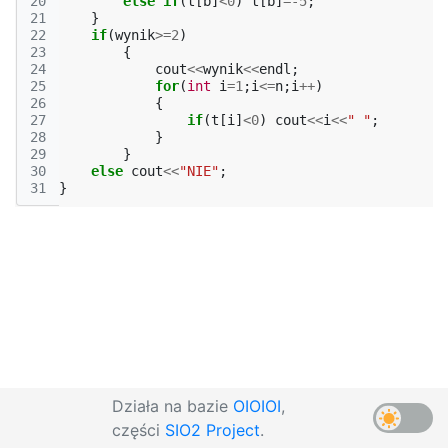
20
else
if
(
t
[
b
]
<
0
)
t
[
b
]
=
-5
;
21
}
22
if
(
wynik
>=
2
)
23
{
24
cout
<<
wynik
<<
endl
;
25
for
(
int
i
=
1
;
i
<=
n
;
i
++
)
26
{
27
if
(
t
[
i
]
<
0
)
cout
<<
i
<<
" "
;
28
}
29
}
30
else
cout
<<
"NIE"
;
31
}
Działa na bazie
OIOIOI
,
części
SIO2 Project
.