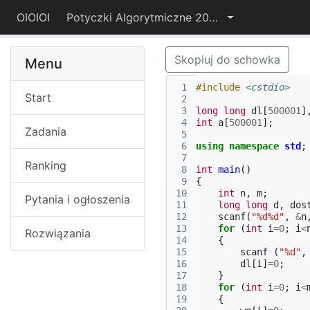
OIOIOI
Potyczki Algorytmiczne 2015
Skopiuj do schowka
Menu
 1
#include
<cstdio>
Start
 2
 3
long
long
dl
[
500001
]
 4
int
a
[
500001
];
Zadania
 5
 6
using
namespace
std
;
 7
Ranking
 8
int
main
()
 9
{
10
int
n
,
m
;
Pytania i ogłoszenia
11
long
long
d
,
dos
12
scanf
(
"%d%d"
,
&
n
13
for
(
int
i
=
0
;
i
<
Rozwiązania
14
{
15
scanf
(
"%d"
,
16
dl
[
i
]
=
0
;
17
}
18
for
(
int
i
=
0
;
i
<
19
{