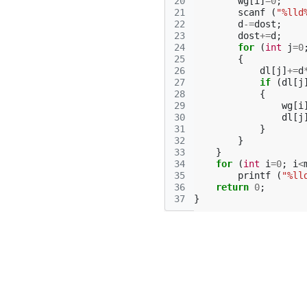
20
wg
[
i
]
=
0
;
21
scanf
(
"%lld
22
d
-=
dost
;
23
dost
+=
d
;
24
for
(
int
j
=
0
25
{
26
dl
[
j
]
+=
d
27
if
(
dl
[
j
28
{
29
wg
[
i
30
dl
[
j
31
}
32
}
33
}
34
for
(
int
i
=
0
;
i
<
35
printf
(
"%ll
36
return
0
;
37
}