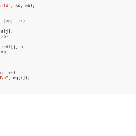
%lld"
,
&
d
,
&
b
);
;
j
<
n
;
j
++
)
*
a
[
j
];
]
>
b
)
]
+=
dl
[
j
]
-
b
;
]
=
b
;
m
;
i
++
)
d
\n
"
,
wg
[
i
]);