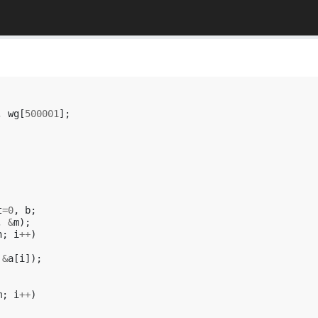
,
wg
[
500001
];
t
=
0
,
b
;
,
&
m
);
n
;
i
++
)
&
a
[
i
]);
m
;
i
++
)