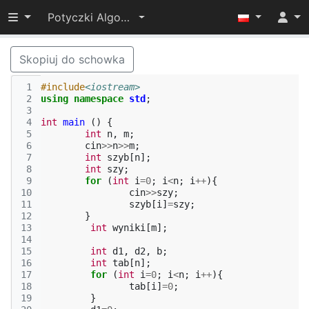
Przełącz widoczność menu
Potyczki Algorytmiczne 2015
Skopiuj do schowka
 1
#include
<iostream>
 2
using
namespace
std
;
 3
 4
int
main
()
{
 5
int
n
,
m
;
 6
cin
>>
n
>>
m
;
 7
int
szyb
[
n
];
 8
int
szy
;
 9
for
(
int
i
=
0
;
i
<
n
;
i
++
){
10
cin
>>
szy
;
11
szyb
[
i
]
=
szy
;
12
}
13
int
wyniki
[
m
];
14
15
int
d1
,
d2
,
b
;
16
int
tab
[
n
];
17
for
(
int
i
=
0
;
i
<
n
;
i
++
){
18
tab
[
i
]
=
0
;
19
}