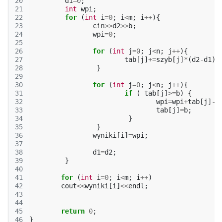
20
d1
=
0
;
21
int
wpi
;
22
for
(
int
i
=
0
;
i
<
m
;
i
++
){
23
cin
>>
d2
>>
b
;
24
wpi
=
0
;
25
26
for
(
int
j
=
0
;
j
<
n
;
j
++
){
27
tab
[
j
]
+=
szyb
[
j
]
*
(
d2
-
d1
);
28
}
29
30
for
(
int
j
=
0
;
j
<
n
;
j
++
){
31
if
(
tab
[
j
]
>=
b
)
{
32
wpi
=
wpi
+
tab
[
j
]
-
b
33
tab
[
j
]
=
b
;
34
}
35
}
36
wyniki
[
i
]
=
wpi
;
37
38
d1
=
d2
;
39
}
40
41
for
(
int
i
=
0
;
i
<
m
;
i
++
)
42
cout
<<
wyniki
[
i
]
<<
endl
;
43
44
45
return
0
;
46
}