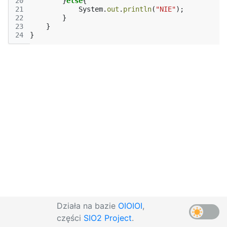
20
}
else
{
21
System
.
out
.
println
(
"NIE"
);
22
}
23
}
24
}
Działa na bazie
OIOIOI
,
części
SIO2 Project
.