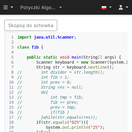
Przełącz widoczność menu
Potyczki Algorytmiczne 2015
Skopiuj do schowka
 1
import
java.util.Scanner
;
 2
 3
class
fib
{
 4
 5
public
static
void
main
(
String
[]
args
)
{
 6
Scanner
keyboard
=
new
Scanner
(
System
.
in
 7
String
str
=
keyboard
.
nextLine
();
 8
//        int dividor = str.length();
 9
//        int fib = 1;
10
//        int prev = 0;
11
//        String res = null;
12
//        do{
13
//            int tmp = fib;
14
//            fib += prev;
15
//            prev = tmp;
16
//            if(fib )
17
//        }while(str.equals(res));
18
if
(
str
.
equals
(
"025"
)){
19
System
.
out
.
println
(
"25"
);