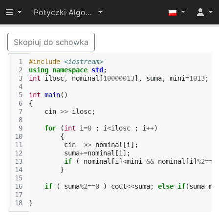
Przełącz widoczność menu
Potyczki Algorytmiczne 2015
Skopiuj do schowka
 1
#include
<iostream>
 2
using
namespace
std
;
 3
int
ilosc
,
nominal
[
10000013
],
suma
,
mini
=
1013
;
 4
 5
int
main
()
 6
{
 7
cin
>>
ilosc
;
 8
 9
for
(
int
i
=
0
;
i
<
ilosc
;
i
++
)
10
{
11
cin
>>
nominal
[
i
];
12
suma
+=
nominal
[
i
];
13
if
(
nominal
[
i
]
<
mini
&&
nominal
[
i
]
%
2
==
1
14
}
15
16
if
(
suma
%
2
==
0
)
cout
<<
suma
;
else
if
(
suma
-
mi
17
18
}