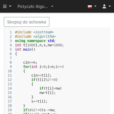
Przełącz widoczność menu
Potyczki Algorytmiczne 2015
Skopiuj do schowka
 1
#include
<iostream>
 2
#include
<algorithm>
 3
using
namespace
std
;
 4
int
t
[
1000
],
n
,
s
,
nw
=
1000
;
 5
int
main
()
 6
{
 7
 8
cin
>>
n
;
 9
for
(
int
i
=
0
;
i
<
n
;
i
++
)
10
{
11
cin
>>
t
[
i
];
12
if
(
t
[
i
]
%
2
!=
0
)
13
{
14
if
(
t
[
i
]
<
nw
)
15
nw
=
t
[
i
];
16
}
17
s
+=
t
[
i
];
18
}
19
if
(
s
%
2
!=
0
)
s
-=
nw
;