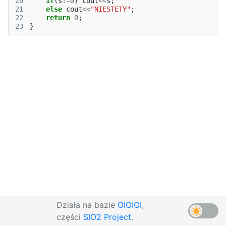
20
if
(
s
!=
0
)
cout
<<
s
;
21
else
cout
<<
"NIESTETY"
;
22
return
0
;
23
}
Działa na bazie
OIOIOI
,
części
SIO2 Project
.