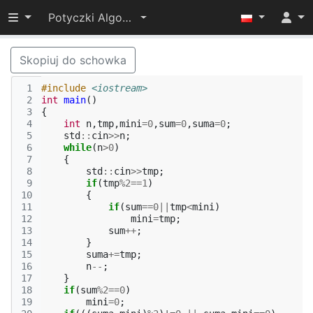
Przełącz widoczność menu
Potyczki Algorytmiczne 2015
Skopiuj do schowka
 1
#include
<iostream>
 2
int
main
()
 3
{
 4
int
n
,
tmp
,
mini
=
0
,
sum
=
0
,
suma
=
0
;
 5
std
::
cin
>>
n
;
 6
while
(
n
>
0
)
 7
{
 8
std
::
cin
>>
tmp
;
 9
if
(
tmp
%
2
==
1
)
10
{
11
if
(
sum
==
0
||
tmp
<
mini
)
12
mini
=
tmp
;
13
sum
++
;
14
}
15
suma
+=
tmp
;
16
n
--
;
17
}
18
if
(
sum
%
2
==
0
)
19
mini
=
0
;