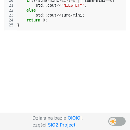
20
if
(((
suma
-
mini
)
%
2
)
!=
0
||
suma
-
mini
==
0
)
21
std
::
cout
<<
"NIESTETY"
;
22
else
23
std
::
cout
<<
suma
-
mini
;
24
return
0
;
25
}
Działa na bazie
OIOIOI
,
części
SIO2 Project
.