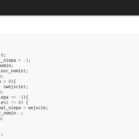
0
;
l_niepa
=
-1
;
nomin
;
losc_nomin
);
e
;
n
>
0
){
,
&
wejscie
);
e
;
iepa
==
-1
){
ie
%
2
!=
0
)
{
mal_niepa
=
wejscie
;
c_nomin
--
;
k
;
-
;