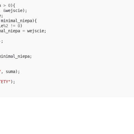
n
>
0
){
,
&
wejscie
);
e
;
minimal_niepa
){
ie
%
2
!=
0
)
mal_niepa
=
wejscie
;
-
;
minimal_niepa
;
"
,
suma
);
TETY"
);