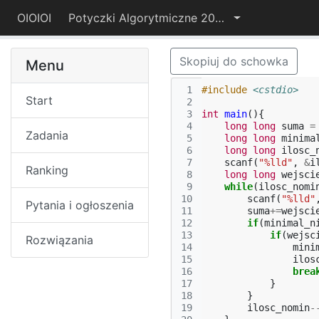
OIOIOI
Potyczki Algorytmiczne 2015
Skopiuj do schowka
Menu
 1
#include
<cstdio>
Start
 2
 3
int
main
(){
 4
long
long
suma
=
Zadania
 5
long
long
minima
 6
long
long
ilosc_
 7
scanf
(
"%lld"
,
&
i
Ranking
 8
long
long
wejsci
 9
while
(
ilosc_nomi
10
scanf
(
"%lld"
Pytania i ogłoszenia
11
suma
+=
wejsci
12
if
(
minimal_n
13
if
(
wejsc
Rozwiązania
14
mini
15
ilos
16
brea
17
}
18
}
19
ilosc_nomin
-