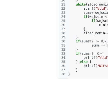
20
}
21
while
(
ilosc_nomi
22
scanf
(
"%lld"
23
suma
+=
wejsci
24
if
(
wejscie
<
25
if
(
wejsc
26
mini
27
}
28
ilosc_nomin
-
29
}
30
if
(
suma
%
2
!=
0
){
31
suma
-=
32
}
33
if
(
suma
!=
0
){
34
printf
(
"%lld
35
}
else
{
36
printf
(
"NIES
37
}
38
}