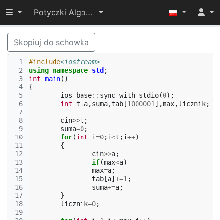
Przełącz widoczność menu
Potyczki Algorytmiczne 2015
Skopiuj do schowka
 1
#include
<iostream>
 2
using
namespace
std
;
 3
int
main
()
 4
{
 5
ios_base
::
sync_with_stdio
(
0
);
 6
int
t
,
a
,
suma
,
tab
[
1000001
],
max
,
licznik
;
 7
 8
cin
>>
t
;
 9
suma
=
0
;
10
for
(
int
i
=
0
;
i
<
t
;
i
++
)
11
{
12
cin
>>
a
;
13
if
(
max
<
a
)
14
max
=
a
;
15
tab
[
a
]
+=
1
;
16
suma
+=
a
;
17
}
18
licznik
=
0
;
19