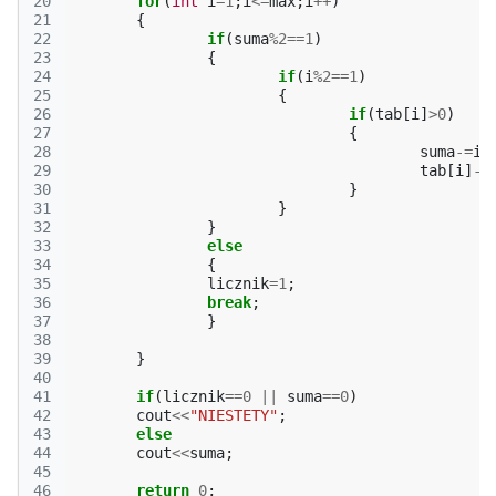
20
for
(
int
i
=
1
;
i
<=
max
;
i
++
)
21
{
22
if
(
suma
%
2
==
1
)
23
{
24
if
(
i
%
2
==
1
)
25
{
26
if
(
tab
[
i
]
>
0
)
27
{
28
suma
-=
i
;
29
tab
[
i
]
-=
30
}
31
}
32
}
33
else
34
{
35
licznik
=
1
;
36
break
;
37
}
38
39
}
40
41
if
(
licznik
==
0
||
suma
==
0
)
42
cout
<<
"NIESTETY"
;
43
else
44
cout
<<
suma
;
45
46
return
0
;