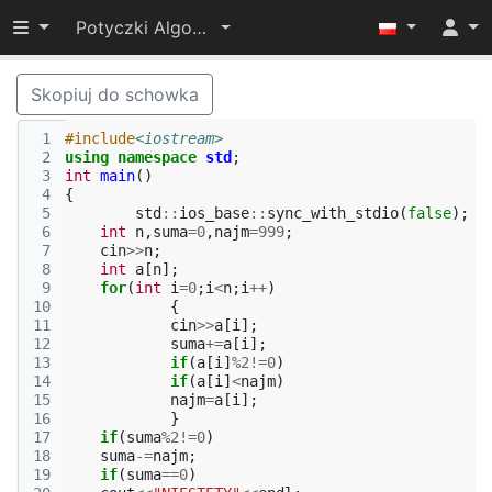
Przełącz widoczność menu
Potyczki Algorytmiczne 2015
Skopiuj do schowka
 1
#include
<iostream>
 2
using
namespace
std
;
 3
int
main
()
 4
{
 5
std
::
ios_base
::
sync_with_stdio
(
false
);
 6
int
n
,
suma
=
0
,
najm
=
999
;
 7
cin
>>
n
;
 8
int
a
[
n
];
 9
for
(
int
i
=
0
;
i
<
n
;
i
++
)
10
{
11
cin
>>
a
[
i
];
12
suma
+=
a
[
i
];
13
if
(
a
[
i
]
%
2
!=
0
)
14
if
(
a
[
i
]
<
najm
)
15
najm
=
a
[
i
];
16
}
17
if
(
suma
%
2
!=
0
)
18
suma
-=
najm
;
19
if
(
suma
==
0
)