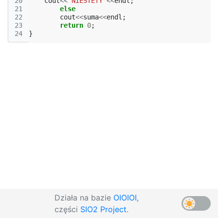
20
cout
<<
"NIESTETY"
<<
endl
;
21
else
22
cout
<<
suma
<<
endl
;
23
return
0
;
24
}
Działa na bazie
OIOIOI
,
części
SIO2 Project
.