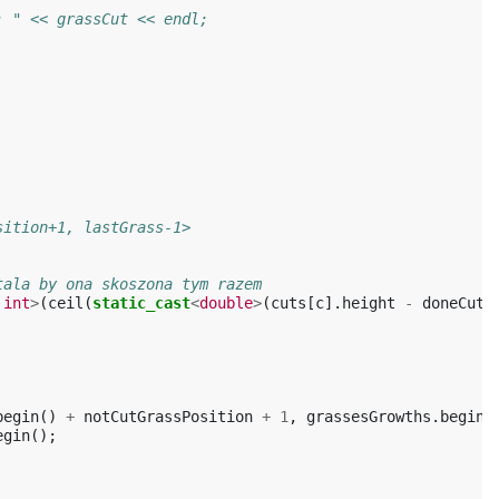
: " << grassCut << endl;
sition+1, lastGrass-1>
tala by ona skoszona tym razem
int
>
(
ceil
(
static_cast
<
double
>
(
cuts
[
c
].
height
-
doneCuts
begin
()
+
notCutGrassPosition
+
1
,
grassesGrowths
.
begin
(
egin
();