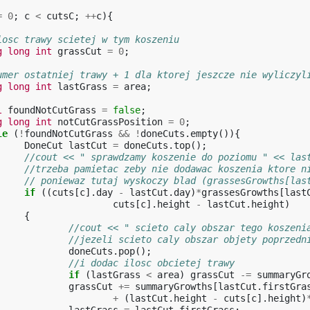
=
0
;
c
<
cutsC
;
++
c
){
losc trawy scietej w tym koszeniu
g
long
int
grassCut
=
0
;
umer ostatniej trawy + 1 dla ktorej jeszcze nie wyliczyl
g
long
int
lastGrass
=
area
;
l
foundNotCutGrass
=
false
;
g
long
int
notCutGrassPosition
=
0
;
le
(
!
foundNotCutGrass
&&
!
doneCuts
.
empty
()){
DoneCut
lastCut
=
doneCuts
.
top
();
//cout << " sprawdzamy koszenie do poziomu " << las
//trzeba pamietac zeby nie dodawac koszenia ktore n
// poniewaz tutaj wyskoczy blad (grassesGrowths[las
if
((
cuts
[
c
].
day
-
lastCut
.
day
)
*
grassesGrowths
[
last
cuts
[
c
].
height
-
lastCut
.
height
)
{
//cout << " scieto caly obszar tego koszeni
//jezeli scieto caly obszar objety poprzedn
doneCuts
.
pop
();
//i dodac ilosc obcietej trawy
if
(
lastGrass
<
area
)
grassCut
-=
summaryGr
grassCut
+=
summaryGrowths
[
lastCut
.
firstGra
+
(
lastCut
.
height
-
cuts
[
c
].
height
)