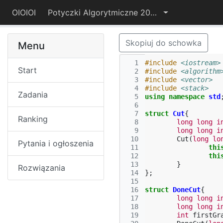
OIOIOI
Potyczki Algorytmiczne 2015
Skopiuj do schowka
Menu
  1
#include
<iostream>
Start
  2
#include
<algorithm
  3
#include
<vector>
  4
#include
<stack>
Zadania
  5
using
namespace
std
  6
  7
struct
Cut
{
Ranking
  8
long
long
i
  9
long
long
i
 10
Cut
(
long
lo
Pytania i ogłoszenia
 11
thi
 12
thi
 13
}
Rozwiązania
 14
};
 15
 16
struct
DoneCut
{
 17
long
long
i
 18
long
long
i
 19
int
firstGr