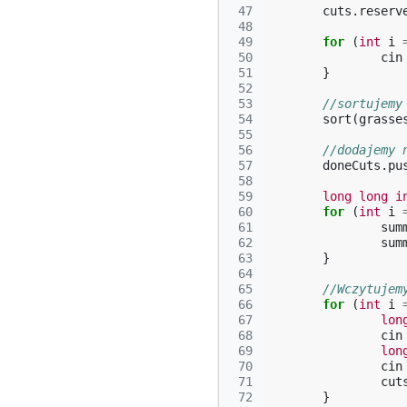
 47
cuts
.
reserv
 48
 49
for
(
int
i
 50
cin
 51
}
 52
 53
//sortujemy
 54
sort
(
grasse
 55
 56
//dodajemy 
 57
doneCuts
.
pu
 58
 59
long
long
i
 60
for
(
int
i
 61
sum
 62
sum
 63
}
 64
 65
//Wczytujem
 66
for
(
int
i
 67
lon
 68
cin
 69
lon
 70
cin
 71
cut
 72
}