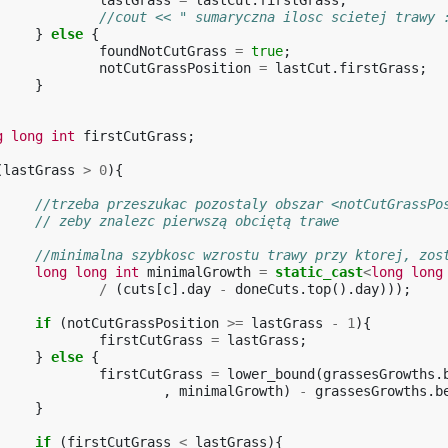
lastGrass
=
lastCut
.
firstGrass
;
//cout << " sumaryczna ilosc scietej trawy 
}
else
{
foundNotCutGrass
=
true
;
notCutGrassPosition
=
lastCut
.
firstGrass
;
}
g
long
int
firstCutGrass
;
(
lastGrass
>
0
){
//trzeba przeszukac pozostaly obszar <notCutGrassPo
// zeby znalezc pierwszą obciętą trawe
//minimalna szybkosc wzrostu trawy przy ktorej, zos
long
long
int
minimalGrowth
=
static_cast
<
long
long
/
(
cuts
[
c
].
day
-
doneCuts
.
top
().
day
)));
if
(
notCutGrassPosition
>=
lastGrass
-
1
){
firstCutGrass
=
lastGrass
;
}
else
{
firstCutGrass
=
lower_bound
(
grassesGrowths
.
,
minimalGrowth
)
-
grassesGrowths
.
b
}
if
(
firstCutGrass
<
lastGrass
){