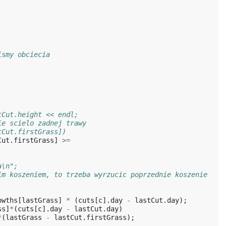
ismy obciecia
tCut.height << endl;
ie scielo zadnej trawy
tCut.firstGrass])
Cut
.
firstGrass
]
>=
a\n";
im koszeniem, to trzeba wyrzucic poprzednie koszenie
owths
[
lastGrass
]
*
(
cuts
[
c
].
day
-
lastCut
.
day
);
ss
]
*
(
cuts
[
c
].
day
-
lastCut
.
day
)
*
(
lastGrass
-
lastCut
.
firstGrass
);