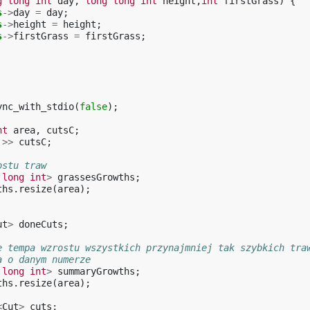
g
long
int
day
,
long
long
int
height
,
int
firstGrass
)
{
s
->
day
=
day
;
s
->
height
=
height
;
s
->
firstGrass
=
firstGrass
;
ync_with_stdio
(
false
);
nt
area
,
cutsC
;
>>
cutsC
;
ostu traw
long
int
>
grassesGrowths
;
ths
.
resize
(
area
);
ut
>
doneCuts
;
e tempa wzrostu wszystkich przynajmniej tak szybkich tra
a o danym numerze
long
int
>
summaryGrowths
;
ths
.
resize
(
area
);
<
Cut
>
cuts
;