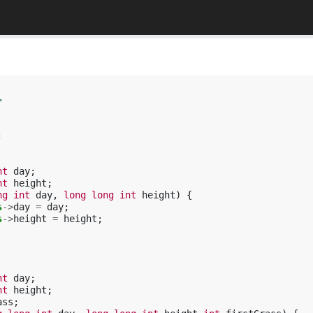
>
;
nt
day
;
nt
height
;
ng
int
day
,
long
long
int
height
)
{
s
->
day
=
day
;
s
->
height
=
height
;
nt
day
;
nt
height
;
ass
;