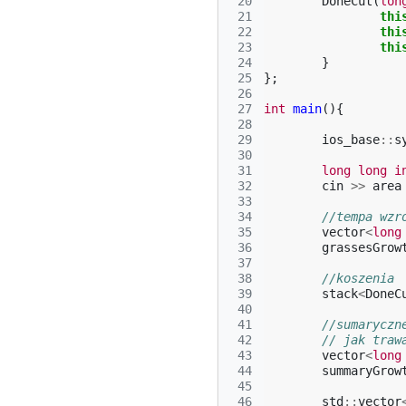
 20
DoneCut
(
lon
 21
thi
 22
thi
 23
thi
 24
}
 25
};
 26
 27
int
main
(){
 28
 29
ios_base
::
s
 30
 31
long
long
i
 32
cin
>>
area
 33
 34
//tempa wzr
 35
vector
<
long
 36
grassesGrow
 37
 38
//koszenia
 39
stack
<
DoneC
 40
 41
//sumaryczn
 42
// jak traw
 43
vector
<
long
 44
summaryGrow
 45
 46
std
::
vector