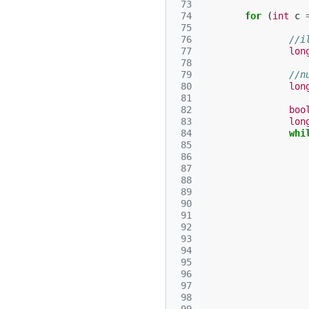
 73
 74
for
(
int
c
 75
 76
//i
 77
lon
 78
 79
//n
 80
lon
 81
 82
boo
 83
lon
 84
whi
 85
 86
 87
 88
 89
 90
 91
 92
 93
 94
 95
 96
 97
 98