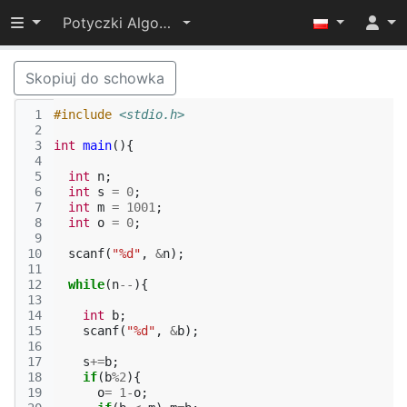
Przełącz widoczność menu
Potyczki Algorytmiczne 2015
Skopiuj do schowka
 1
#include
<stdio.h>
 2
 3
int
main
(){
 4
 5
int
n
;
 6
int
s
=
0
;
 7
int
m
=
1001
;
 8
int
o
=
0
;
 9
10
scanf
(
"%d"
,
&
n
);
11
12
while
(
n
--
){
13
14
int
b
;
15
scanf
(
"%d"
,
&
b
);
16
17
s
+=
b
;
18
if
(
b
%
2
){
19
o
=
1
-
o
;