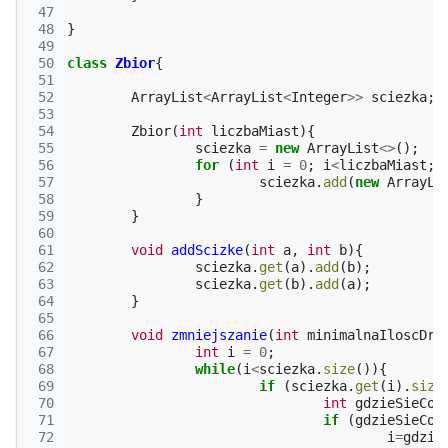
 47
 48
}
 49
 50
class
Zbior
{
 51
 52
ArrayList
<
ArrayList
<
Integer
>>
sciezka
;
 53
 54
Zbior
(
int
liczbaMiast
){
 55
sciezka
=
new
ArrayList
<>
();
 56
for
(
int
i
=
0
;
i
<
liczbaMiast
;
 57
sciezka
.
add
(
new
ArrayLi
 58
}
 59
}
 60
 61
void
addScizke
(
int
a
,
int
b
){
 62
sciezka
.
get
(
a
).
add
(
b
);
 63
sciezka
.
get
(
b
).
add
(
a
);
 64
}
 65
 66
void
zmniejszanie
(
int
minimalnaIloscDro
 67
int
i
=
0
;
 68
while
(
i
<
sciezka
.
size
()){
 69
if
(
sciezka
.
get
(
i
).
size
 70
int
gdzieSieCof
 71
if
(
gdzieSieCof
 72
i
=
gdzie