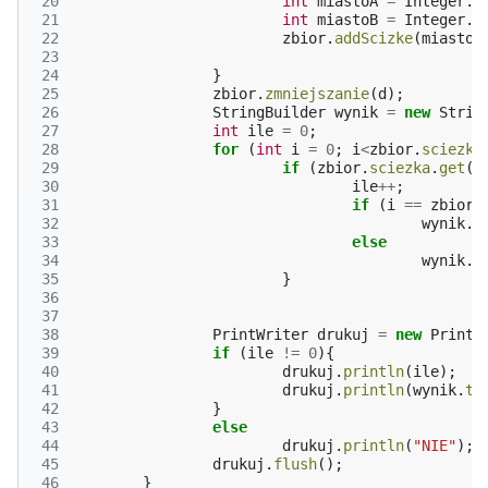
 20
int
miastoA
=
Integer
.
p
 21
int
miastoB
=
Integer
.
p
 22
zbior
.
addScizke
(
miastoA
 23
 24
}
 25
zbior
.
zmniejszanie
(
d
);
 26
StringBuilder
wynik
=
new
Strin
 27
int
ile
=
0
;
 28
for
(
int
i
=
0
;
i
<
zbior
.
sciezka
 29
if
(
zbior
.
sciezka
.
get
(
i
 30
ile
++
;
 31
if
(
i
==
zbior
.
 32
wynik
.
a
 33
else
 34
wynik
.
a
 35
}
 36
 37
 38
PrintWriter
drukuj
=
new
PrintW
 39
if
(
ile
!=
0
){
 40
drukuj
.
println
(
ile
);
 41
drukuj
.
println
(
wynik
.
to
 42
}
 43
else
 44
drukuj
.
println
(
"NIE"
);
 45
drukuj
.
flush
();
 46
}