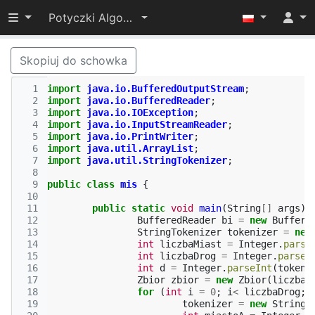
Przełącz widoczność menu
Potyczki Algorytmiczne 2015
Skopiuj do schowka
  1
import
java.io.BufferedOutputStream
;
  2
import
java.io.BufferedReader
;
  3
import
java.io.IOException
;
  4
import
java.io.InputStreamReader
;
  5
import
java.io.PrintWriter
;
  6
import
java.util.ArrayList
;
  7
import
java.util.StringTokenizer
;
  8
  9
public
class
mis
{
 10
 11
public
static
void
main
(
String
[]
args
)
 12
BufferedReader
bi
=
new
Buffere
 13
StringTokenizer
tokenizer
=
new
 14
int
liczbaMiast
=
Integer
.
parse
 15
int
liczbaDrog
=
Integer
.
parseI
 16
int
d
=
Integer
.
parseInt
(
tokeni
 17
Zbior
zbior
=
new
Zbior
(
liczbaM
 18
for
(
int
i
=
0
;
i
<
liczbaDrog
;
 19
tokenizer
=
new
StringT