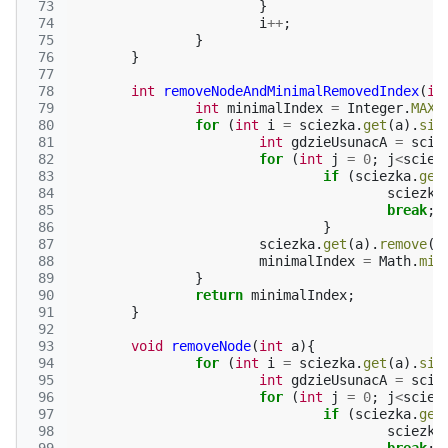
 73
}
 74
i
++
;
 75
}
 76
}
 77
 78
int
removeNodeAndMinimalRemovedIndex
(
in
 79
int
minimalIndex
=
Integer
.
MAX_
 80
for
(
int
i
=
sciezka
.
get
(
a
).
siz
 81
int
gdzieUsunacA
=
scie
 82
for
(
int
j
=
0
;
j
<
sciez
 83
if
(
sciezka
.
get
 84
sciezka
 85
break
;
 86
}
 87
sciezka
.
get
(
a
).
remove
(
i
 88
minimalIndex
=
Math
.
min
 89
}
 90
return
minimalIndex
;
 91
}
 92
 93
void
removeNode
(
int
a
){
 94
for
(
int
i
=
sciezka
.
get
(
a
).
siz
 95
int
gdzieUsunacA
=
scie
 96
for
(
int
j
=
0
;
j
<
sciez
 97
if
(
sciezka
.
get
 98
sciezka