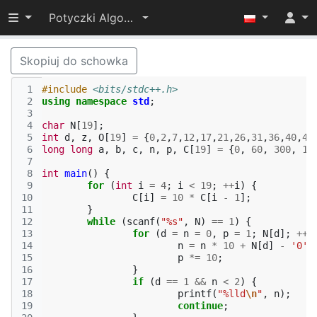
Przełącz widoczność menu
Potyczki Algorytmiczne 2015
Skopiuj do schowka
 1
#include
<bits/stdc++.h>
 2
using
namespace
std
;
 3
 4
char
N
[
19
];
 5
int
d
,
z
,
O
[
19
]
=
{
0
,
2
,
7
,
12
,
17
,
21
,
26
,
31
,
36
,
40
,
45
 6
long
long
a
,
b
,
c
,
n
,
p
,
C
[
19
]
=
{
0
,
60
,
300
,
15
 7
 8
int
main
()
{
 9
for
(
int
i
=
4
;
i
<
19
;
++
i
)
{
10
C
[
i
]
=
10
*
C
[
i
-
1
];
11
}
12
while
(
scanf
(
"%s"
,
N
)
==
1
)
{
13
for
(
d
=
n
=
0
,
p
=
1
;
N
[
d
];
++
d
14
n
=
n
*
10
+
N
[
d
]
-
'0'
;
15
p
*=
10
;
16
}
17
if
(
d
==
1
&&
n
<
2
)
{
18
printf
(
"%lld
\n
"
,
n
);
19
continue
;