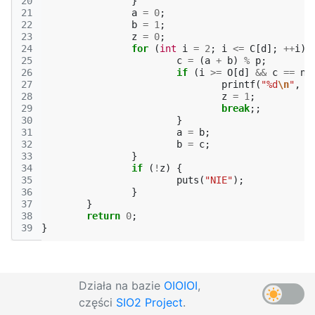
20
}
21
a
=
0
;
22
b
=
1
;
23
z
=
0
;
24
for
(
int
i
=
2
;
i
<=
C
[
d
];
++
i
)
25
c
=
(
a
+
b
)
%
p
;
26
if
(
i
>=
O
[
d
]
&&
c
==
n
)
27
printf
(
"%d
\n
"
,
i
28
z
=
1
;
29
break
;;
30
}
31
a
=
b
;
32
b
=
c
;
33
}
34
if
(
!
z
)
{
35
puts
(
"NIE"
);
36
}
37
}
38
return
0
;
39
}
Działa na bazie
OIOIOI
,
części
SIO2 Project
.