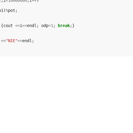
2
;
i
<
10000000
;
i
++
)
b1
)
%
pot
;
{
cout
<<
i
<<
endl
;
odp
=
1
;
break
;}
<<
"NIE"
<<
endl
;