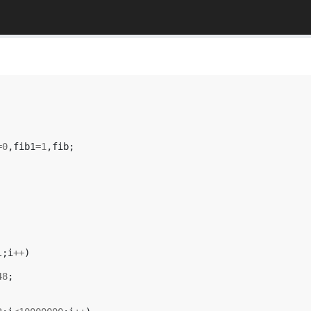
=
0
,
fib1
=
1
,
fib
;
l
;
i
++
)
48
;