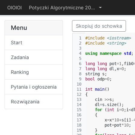
OIOIOI
Potyczki Algorytmiczne 2015
Skopiuj do schowka
Menu
 1
#include
<iostream>
Start
 2
#include
<string>
 3
 4
using
namespace
std
;
Zadania
 5
 6
long
long
pot
=
1
,
fib0
 7
long
long
dl
,
x
=
0
;
Ranking
 8
string
s
;
 9
bool
odp
=
0
;
10
Pytania i ogłoszenia
11
int
main
()
12
{
13
cin
>>
s
;
Rozwiązania
14
dl
=
s
.
size
();
15
for
(
int
i
=
0
;
i
<
d
16
{
17
x
=
x
*
10
+
s
[
i
]
-
18
pot
=
pot
*
10
;
19
}