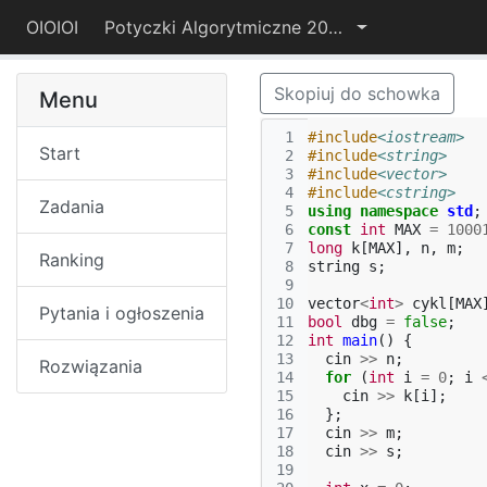
OIOIOI
Potyczki Algorytmiczne 2015
Skopiuj do schowka
Menu
 1
#include
<iostream>
Start
 2
#include
<string>
 3
#include
<vector>
 4
#include
<cstring>
Zadania
 5
using
namespace
std
;
 6
const
int
MAX
=
1000
 7
long
k
[
MAX
],
n
,
m
;
Ranking
 8
string
s
;
 9
10
vector
<
int
>
cykl
[
MAX
Pytania i ogłoszenia
11
bool
dbg
=
false
;
12
int
main
()
{
13
cin
>>
n
;
Rozwiązania
14
for
(
int
i
=
0
;
i
15
cin
>>
k
[
i
];
16
};
17
cin
>>
m
;
18
cin
>>
s
;
19