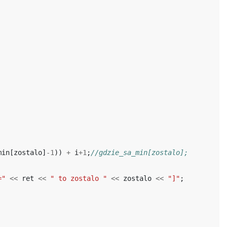
min
[
zostalo
]
-1
))
+
i
+
1
;
//gdzie_sa_min[zostalo];
="
<<
ret
<<
" to zostalo "
<<
zostalo
<<
"]"
;