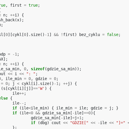
rue
,
first
=
true
;
{
<
n
;
++
i
)
{
sh_back
(
x
);
m
;
kl
[
0
][
cykl
[
0
].
size
()
-1
]
&&
!
first
)
bez_cyklu
=
false
;
odp
=
-1
;
AX
];
<
n
;
++
i
)
{
ie_sa_min
,
0
,
sizeof
(
gdzie_sa_min
));
out
<<
i
<<
": "
;
0
,
ile_min
=
0
,
gdzie
=
0
;
=
0
;
j
<
cykl
[
i
].
size
()
-1
;
++
j
)
{
(
s
[
cykl
[
i
][
j
]]
==
'W'
)
{
ile
++
;
else
{
ile
--
;
if
(
ile
<
ile_min
)
{
ile_min
=
ile
;
gdzie
=
j
;
}
if
(
ile
<
0
&&
gdzie_sa_min
[
-
ile
]
==
0
){
gdzie_sa_min
[
-
ile
]
=
j
+
1
;
if
(
dbg
)
cout
<<
"GDZIE["
<<
-
ile
<<
"]="
};