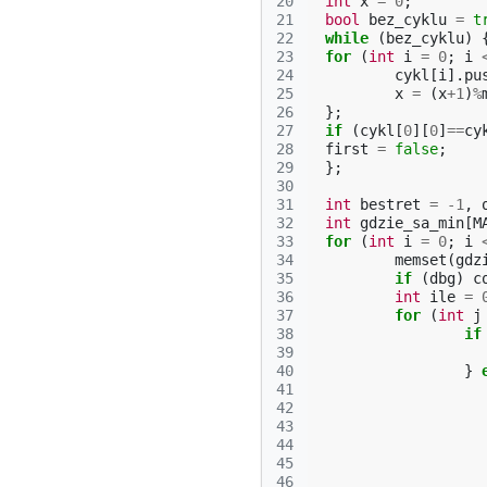
20
int
x
=
0
;
21
bool
bez_cyklu
=
t
22
while
(
bez_cyklu
)
23
for
(
int
i
=
0
;
i
24
cykl
[
i
].
pu
25
x
=
(
x
+
1
)
%
26
};
27
if
(
cykl
[
0
][
0
]
==
cy
28
first
=
false
;
29
};
30
31
int
bestret
=
-1
,
32
int
gdzie_sa_min
[
M
33
for
(
int
i
=
0
;
i
34
memset
(
gdz
35
if
(
dbg
)
c
36
int
ile
=
37
for
(
int
j
38
if
39
40
}
41
42
43
44
45
46