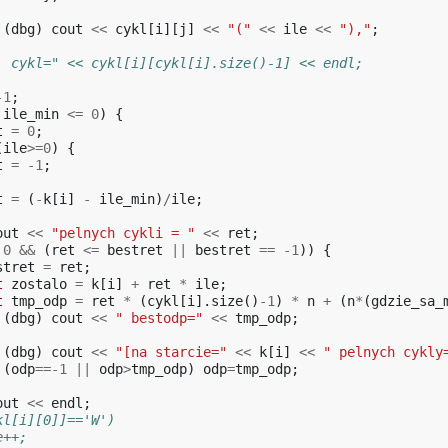
(
dbg
)
cout
<<
cykl
[
i
][
j
]
<<
"("
<<
ile
<<
"),"
;
".. cykl=" << cykl[i][cykl[i].size()-1] << endl;
-1
;
ile_min
<=
0
)
{
t
=
0
;
(
ile
>=
0
)
{
t
=
-1
;
t
=
(
-
k
[
i
]
-
ile_min
)
/
ile
;
out
<<
"pelnych cykli = "
<<
ret
;
0
&&
(
ret
<=
bestret
||
bestret
==
-1
))
{
stret
=
ret
;
t
zostalo
=
k
[
i
]
+
ret
*
ile
;
t
tmp_odp
=
ret
*
(
cykl
[
i
].
size
()
-1
)
*
n
+
(
n
*
(
gdzie_sa_
(
dbg
)
cout
<<
" bestodp="
<<
tmp_odp
;
(
dbg
)
cout
<<
"[na starcie="
<<
k
[
i
]
<<
" pelnych cykly
(
odp
==
-1
||
odp
>
tmp_odp
)
odp
=
tmp_odp
;
out
<<
endl
;
kl[i][0]]=='W')
le++;