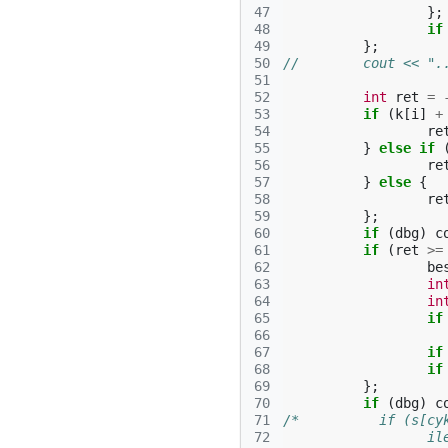
47
};
48
if
49
};
50
//	  cout << 
51
52
int
ret
=
53
if
(
k
[
i
]
+
54
re
55
}
else
if
56
re
57
}
else
{
58
re
59
};
60
if
(
dbg
)
c
61
if
(
ret
>=
62
be
63
in
64
in
65
if
66
67
if
68
if
69
};
70
if
(
dbg
)
c
71
/*          if (s[cy
72
		  i