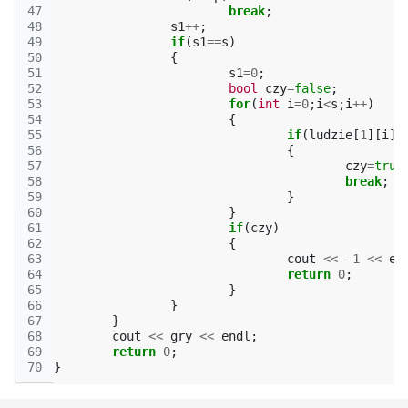
47
break
;
48
s1
++
;
49
if
(
s1
==
s
)
50
{
51
s1
=
0
;
52
bool
czy
=
false
;
53
for
(
int
i
=
0
;
i
<
s
;
i
++
)
54
{
55
if
(
ludzie
[
1
][
i
]
>
56
{
57
czy
=
true
58
break
;
59
}
60
}
61
if
(
czy
)
62
{
63
cout
<<
-1
<<
en
64
return
0
;
65
}
66
}
67
}
68
cout
<<
gry
<<
endl
;
69
return
0
;
70
}