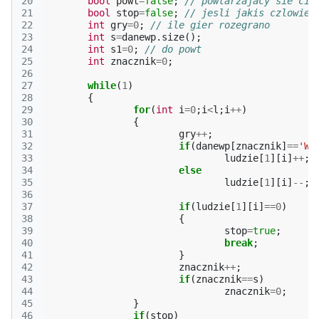
20
bool
powt
=
false
;
// powtarzajacy sie cia
21
bool
stop
=
false
;
// jesli jakis czlowiek
22
int
gry
=
0
;
// ile gier rozegrano
23
int
s
=
danewp
.
size
();
24
int
s1
=
0
;
// do powt
25
int
znacznik
=
0
;
26
27
while
(
1
)
28
{
29
for
(
int
i
=
0
;
i
<
l
;
i
++
)
30
{
31
gry
++
;
32
if
(
danewp
[
znacznik
]
==
'W'
33
ludzie
[
1
][
i
]
++
;
34
else
35
ludzie
[
1
][
i
]
--
;
36
37
if
(
ludzie
[
1
][
i
]
==
0
)
38
{
39
stop
=
true
;
40
break
;
41
}
42
znacznik
++
;
43
if
(
znacznik
==
s
)
44
znacznik
=
0
;
45
}
46
if
(
stop
)