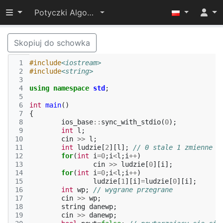
Przełącz widoczność menu
Potyczki Algorytmiczne 2015
Skopiuj do schowka
 1
#include
<iostream>
 2
#include
<string>
 3
 4
using
namespace
std
;
 5
 6
int
main
()
 7
{
 8
ios_base
::
sync_with_stdio
(
0
);
 9
int
l
;
10
cin
>>
l
;
11
int
ludzie
[
2
][
l
];
// 0 stale 1 zmienne
12
for
(
int
i
=
0
;
i
<
l
;
i
++
)
13
cin
>>
ludzie
[
0
][
i
];
14
for
(
int
i
=
0
;
i
<
l
;
i
++
)
15
ludzie
[
1
][
i
]
=
ludzie
[
0
][
i
];
16
int
wp
;
// wygrane przegrane
17
cin
>>
wp
;
18
string
danewp
;
19
cin
>>
danewp
;