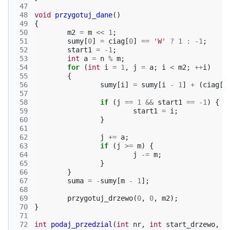
 47
 48
void
przygotuj_dane
()
 49
{
 50
m2
=
m
<<
1
;
 51
sumy
[
0
]
=
ciag
[
0
]
==
'W'
?
1
:
-1
;
 52
start1
=
-1
;
 53
int
a
=
n
%
m
;
 54
for
(
int
i
=
1
,
j
=
a
;
i
<
m2
;
++
i
)
 55
{
 56
sumy
[
i
]
=
sumy
[
i
-
1
]
+
(
ciag
[
j
 57
 58
if
(
j
==
1
&&
start1
==
-1
)
{
 59
start1
=
i
;
 60
}
 61
 62
j
+=
a
;
 63
if
(
j
>=
m
)
{
 64
j
-=
m
;
 65
}
 66
}
 67
suma
=
-
sumy
[
m
-
1
];
 68
 69
przygotuj_drzewo
(
0
,
0
,
m2
);
 70
}
 71
 72
int
podaj_przedzial
(
int
nr
,
int
start_drzewo
,
i