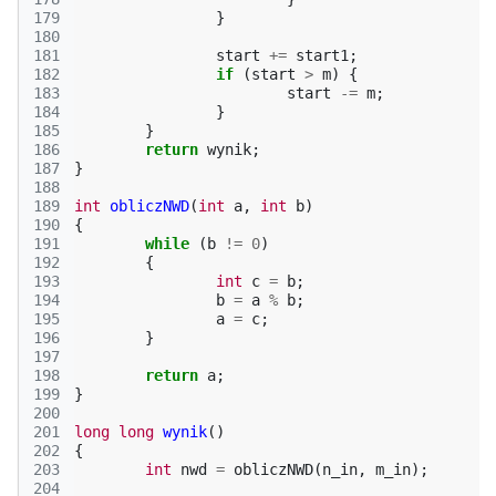
179
}
180
181
start
+=
start1
;
182
if
(
start
>
m
)
{
183
start
-=
m
;
184
}
185
}
186
return
wynik
;
187
}
188
189
int
obliczNWD
(
int
a
,
int
b
)
190
{
191
while
(
b
!=
0
)
192
{
193
int
c
=
b
;
194
b
=
a
%
b
;
195
a
=
c
;
196
}
197
198
return
a
;
199
}
200
201
long
long
wynik
()
202
{
203
int
nwd
=
obliczNWD
(
n_in
,
m_in
);
204