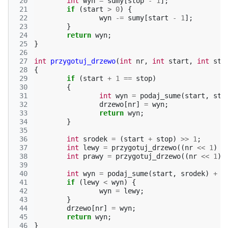
 20
int
wyn
=
sumy
[
stop
-
1
];
 21
if
(
start
>
0
)
{
 22
wyn
-=
sumy
[
start
-
1
];
 23
}
 24
return
wyn
;
 25
}
 26
 27
int
przygotuj_drzewo
(
int
nr
,
int
start
,
int
sto
 28
{
 29
if
(
start
+
1
==
stop
)
 30
{
 31
int
wyn
=
podaj_sume
(
start
,
sto
 32
drzewo
[
nr
]
=
wyn
;
 33
return
wyn
;
 34
}
 35
 36
int
srodek
=
(
start
+
stop
)
>>
1
;
 37
int
lewy
=
przygotuj_drzewo
((
nr
<<
1
)
+
 38
int
prawy
=
przygotuj_drzewo
((
nr
<<
1
)
 39
 40
int
wyn
=
podaj_sume
(
start
,
srodek
)
+
p
 41
if
(
lewy
<
wyn
)
{
 42
wyn
=
lewy
;
 43
}
 44
drzewo
[
nr
]
=
wyn
;
 45
return
wyn
;
 46
}