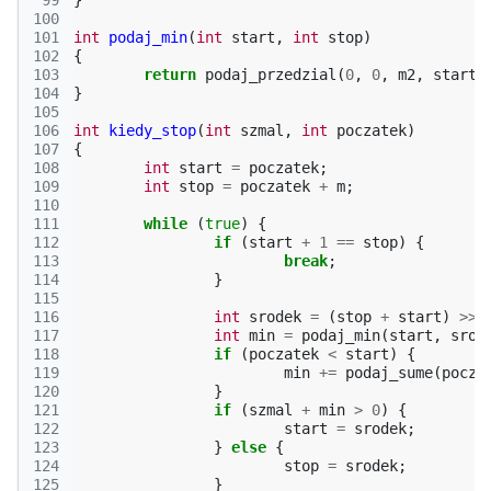
 99
}
100
101
int
podaj_min
(
int
start
,
int
stop
)
102
{
103
return
podaj_przedzial
(
0
,
0
,
m2
,
start
,
104
}
105
106
int
kiedy_stop
(
int
szmal
,
int
poczatek
)
107
{
108
int
start
=
poczatek
;
109
int
stop
=
poczatek
+
m
;
110
111
while
(
true
)
{
112
if
(
start
+
1
==
stop
)
{
113
break
;
114
}
115
116
int
srodek
=
(
stop
+
start
)
>>
117
int
min
=
podaj_min
(
start
,
srod
118
if
(
poczatek
<
start
)
{
119
min
+=
podaj_sume
(
pocza
120
}
121
if
(
szmal
+
min
>
0
)
{
122
start
=
srodek
;
123
}
else
{
124
stop
=
srodek
;
125
}