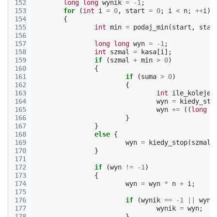
152
long
long
wynik
=
-1
;
153
for
(
int
i
=
0
,
start
=
0
;
i
<
n
;
++
i
)
154
{
155
int
min
=
podaj_min
(
start
,
star
156
157
long
long
wyn
=
-1
;
158
int
szmal
=
kasa
[
i
];
159
if
(
szmal
+
min
>
0
)
160
{
161
if
(
suma
>
0
)
162
{
163
int
ile_kolejek
164
wyn
=
kiedy_sto
165
wyn
+=
((
long
l
166
}
167
}
168
else
{
169
wyn
=
kiedy_stop
(
szmal
,
170
}
171
172
if
(
wyn
!=
-1
)
173
{
174
wyn
=
wyn
*
n
+
i
;
175
176
if
(
wynik
==
-1
||
wyn
177
wynik
=
wyn
;
178
}