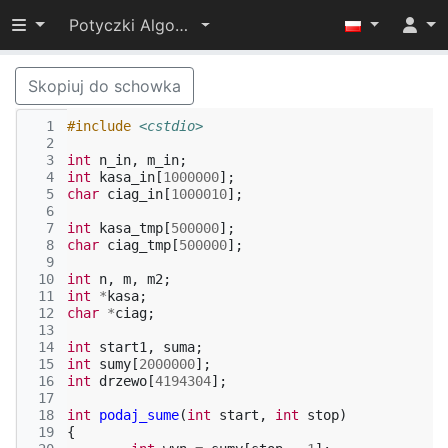
Przełącz widoczność menu
Potyczki Algorytmiczne 2015
Skopiuj do schowka
  1
#include
<cstdio>
  2
  3
int
n_in
,
m_in
;
  4
int
kasa_in
[
1000000
];
  5
char
ciag_in
[
1000010
];
  6
  7
int
kasa_tmp
[
500000
];
  8
char
ciag_tmp
[
500000
];
  9
 10
int
n
,
m
,
m2
;
 11
int
*
kasa
;
 12
char
*
ciag
;
 13
 14
int
start1
,
suma
;
 15
int
sumy
[
2000000
];
 16
int
drzewo
[
4194304
];
 17
 18
int
podaj_sume
(
int
start
,
int
stop
)
 19
{