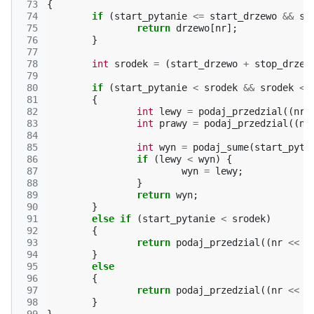
 73
{
 74
if
(
start_pytanie
<=
start_drzewo
&&
st
 75
return
drzewo
[
nr
];
 76
}
 77
 78
int
srodek
=
(
start_drzewo
+
stop_drzew
 79
 80
if
(
start_pytanie
<
srodek
&&
srodek
<
 81
{
 82
int
lewy
=
podaj_przedzial
((
nr
 83
int
prawy
=
podaj_przedzial
((
nr
 84
 85
int
wyn
=
podaj_sume
(
start_pyta
 86
if
(
lewy
<
wyn
)
{
 87
wyn
=
lewy
;
 88
}
 89
return
wyn
;
 90
}
 91
else
if
(
start_pytanie
<
srodek
)
 92
{
 93
return
podaj_przedzial
((
nr
<<
1
 94
}
 95
else
 96
{
 97
return
podaj_przedzial
((
nr
<<
1
 98
}