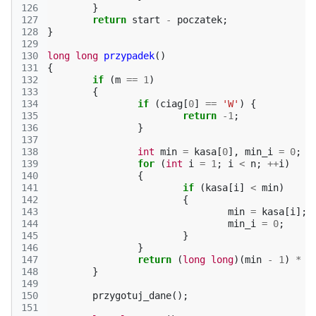
126
}
127
return
start
-
poczatek
;
128
}
129
130
long
long
przypadek
()
131
{
132
if
(
m
==
1
)
133
{
134
if
(
ciag
[
0
]
==
'W'
)
{
135
return
-1
;
136
}
137
138
int
min
=
kasa
[
0
],
min_i
=
0
;
139
for
(
int
i
=
1
;
i
<
n
;
++
i
)
140
{
141
if
(
kasa
[
i
]
<
min
)
142
{
143
min
=
kasa
[
i
];
144
min_i
=
0
;
145
}
146
}
147
return
(
long
long
)(
min
-
1
)
*
n
148
}
149
150
przygotuj_dane
();
151