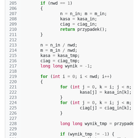
205
if
(
nwd
==
1
)
206
{
207
n
=
n_in
;
m
=
m_in
;
208
kasa
=
kasa_in
;
209
ciag
=
ciag_in
;
210
return
przypadek
();
211
}
212
213
n
=
n_in
/
nwd
;
214
m
=
m_in
/
nwd
;
215
kasa
=
kasa_tmp
;
216
ciag
=
ciag_tmp
;
217
long
long
wynik
=
-1
;
218
219
for
(
int
i
=
0
;
i
<
nwd
;
i
++
)
220
{
221
for
(
int
j
=
0
,
k
=
i
;
j
<
n
;
+
222
kasa
[
j
]
=
kasa_in
[
k
];
223
}
224
for
(
int
j
=
0
,
k
=
i
;
j
<
m
;
+
225
ciag
[
j
]
=
ciag_in
[
k
];
226
}
227
228
long
long
wynik_tmp
=
przypadek
229
230
if
(
wynik_tmp
!=
-1
)
{