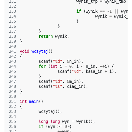
231
wynik_tmp
=
wynik_tmp
*
232
233
if
(
wynik
==
-1
||
wyni
234
wynik
=
wynik_t
235
}
236
}
237
}
238
return
wynik
;
239
}
240
241
void
wczytaj
()
242
{
243
scanf
(
"%d"
,
&
n_in
);
244
for
(
int
i
=
0
;
i
<
n_in
;
++
i
)
{
245
scanf
(
"%d"
,
kasa_in
+
i
);
246
}
247
scanf
(
"%d"
,
&
m_in
);
248
scanf
(
"%s"
,
ciag_in
);
249
}
250
251
int
main
()
252
{
253
wczytaj
();
254
255
long
long
wyn
=
wynik
();
256
if
(
wyn
>=
0
){
257
++
wyn
;