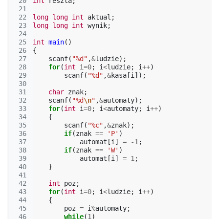
 20
int
reszta
;
 21
 22
long
long
int
aktual
;
 23
long
long
int
wynik
;
 24
 25
int
main
()
 26
{
 27
scanf
(
"%d"
,
&
ludzie
);
 28
for
(
int
i
=
0
;
i
<
ludzie
;
i
++
)
 29
scanf
(
"%d"
,
&
kasa
[
i
]);
 30
 31
char
znak
;
 32
scanf
(
"%d
\n
"
,
&
automaty
);
 33
for
(
int
i
=
0
;
i
<
automaty
;
i
++
)
 34
{
 35
scanf
(
"%c"
,
&
znak
);
 36
if
(
znak
==
'P'
)
 37
automat
[
i
]
=
-1
;
 38
if
(
znak
==
'W'
)
 39
automat
[
i
]
=
1
;
 40
}
 41
 42
int
poz
;
 43
for
(
int
i
=
0
;
i
<
ludzie
;
i
++
)
 44
{
 45
poz
=
i
%
automaty
;
 46
while
(
1
)