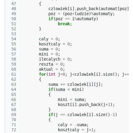
 47
{
 48
czlowiek
[
i
].
push_back
(
automat
[
poz
])
 49
poz
=
(
poz
+
ludzie
)
%
automaty
;
 50
if
(
poz
==
i
%
automaty
)
 51
break
;
 52
}
 53
 54
caly
=
0
;
 55
kosztcaly
=
0
;
 56
suma
=
0
;
 57
mini
=
0
;
 58
ilecalych
=
0
;
 59
reszta
=
0
;
 60
aktual
=
0
;
 61
for
(
int
j
=
0
;
j
<
czlowiek
[
i
].
size
();
j
++
)
 62
{
 63
suma
+=
czlowiek
[
i
][
j
];
 64
if
(
suma
<
mini
)
 65
{
 66
mini
=
suma
;
 67
koszt
[
i
].
push_back
(
j
+
1
);
 68
}
 69
if
(
j
==
czlowiek
[
i
].
size
()
-1
)
 70
{
 71
caly
=
-
suma
;
 72
kosztcaly
=
j
+
1
;