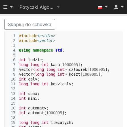
Przełącz widoczność menu
Potyczki Algorytmiczne 2015
Skopiuj do schowka
  1
#include
<cstdio>
  2
#include
<vector>
  3
  4
using
namespace
std
;
  5
  6
int
ludzie
;
  7
long
long
int
kasa
[
1000005
];
  8
vector
<
long
long
int
>
czlowiek
[
1000005
];
  9
vector
<
long
long
int
>
koszt
[
1000005
];
 10
int
caly
;
 11
long
long
int
kosztcaly
;
 12
 13
int
suma
;
 14
int
mini
;
 15
 16
int
automaty
;
 17
int
automat
[
1000005
];
 18
 19
long
long
int
ilecalych
;