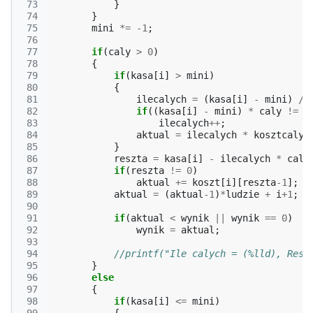
 73
}
 74
}
 75
mini
*=
-1
;
 76
 77
if
(
caly
>
0
)
 78
{
 79
if
(
kasa
[
i
]
>
mini
)
 80
{
 81
ilecalych
=
(
kasa
[
i
]
-
mini
)
/
 82
if
((
kasa
[
i
]
-
mini
)
*
caly
!=
i
 83
ilecalych
++
;
 84
aktual
=
ilecalych
*
kosztcaly
;
 85
}
 86
reszta
=
kasa
[
i
]
-
ilecalych
*
caly
 87
if
(
reszta
!=
0
)
 88
aktual
+=
koszt
[
i
][
reszta
-1
];
/
 89
aktual
=
(
aktual
-1
)
*
ludzie
+
i
+
1
;
/
 90
 91
if
(
aktual
<
wynik
||
wynik
==
0
)
 92
wynik
=
aktual
;
 93
 94
//printf("Ile calych = (%lld), Resz
 95
}
 96
else
 97
{
 98
if
(
kasa
[
i
]
<=
mini
)