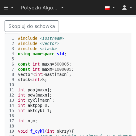
Przełącz widoczność menu
Potyczki Algorytmiczne 2015
Skopiuj do schowka
 1
#include
<iostream>
 2
#include
<vector>
 3
#include
<stack>
 4
using
namespace
std
;
 5
 6
const
int
maxn
=
500005
;
 7
const
int
maxm
=
1000005
;
 8
vector
<
int
>
nast
[
maxn
];
 9
stack
<
int
>
S
;
10
11
int
pop
[
maxn
];
12
int
odw
[
maxn
];
13
int
cykl
[
maxn
];
14
int
aktpop
=
0
;
15
int
aktcykl
=
1
;
16
17
int
n
,
m
;
18
19
void
f_cykl
(
int
skrzy
){