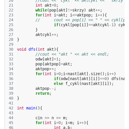
20
//cout << "cykl" << aktcykl << " skrzy" 
21
int
akt
=
0
;
22
while
(
pop
[
akt
]
!=
skrzy
)
akt
++
;
23
for
(
int
i
=
akt
;
i
<=
aktpop
;
i
++
){
24
//	cout << pop[i] << " " << cykl[p
25
if
(
cykl
[
pop
[
i
]]
==
aktcykl
-1
)
cykl
26
}
27
aktcykl
++
;
28
}
29
30
void
dfs
(
int
akt
){
31
//cout << "akt " << akt << endl;
32
odw
[
akt
]
=
1
;
33
pop
[
aktpop
]
=
akt
;
34
aktpop
++
;
35
for
(
int
i
=
0
;
i
<
nast
[
akt
].
size
();
i
++
)
36
if
(
odw
[
nast
[
akt
][
i
]]
==
0
)
dfs
(
nas
37
else
f_cykl
(
nast
[
akt
][
i
]);
38
aktpop
--
;
39
return
;
40
}
41
42
int
main
(){
43
44
cin
>>
n
>>
m
;
45
for
(
int
i
=
0
;
i
<
m
;
i
++
){
46
int
a
,
b
;