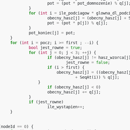
pot
=
(
pot
*
pot_domnozenie
)
%
q
[
j
]
}
for
(
int
i
=
ile_podciagow
*
glowna_dl_podc
obecny_hasz
[
j
]
=
(
obecny_hasz
[
j
]
+
pot
=
(
pot
*
p
[
j
])
%
q
[
j
];
}
pot_koniec
[
j
]
=
pot
;
}
for
(
int
i
=
pocz
;
i
>=
first
;
--
i
)
{
bool
jest_rowne
=
true
;
for
(
int
j
=
0
;
j
<
3
;
++
j
)
{
if
(
obecny_hasz
[
j
]
!=
hasz_wzorca
[
j
jest_rowne
=
false
;
if
(
i
>
first
)
{
obecny_hasz
[
j
]
=
((
obecny_hasz
[
+
SeqAt
(
i
))
%
q
[
j
];
}
if
(
obecny_hasz
[
j
]
<
0
)
obecny_hasz
[
j
]
+=
q
[
j
];
}
if
(
jest_rowne
)
ile_wystapien
++
;
}
(
nodeId
==
0
)
{