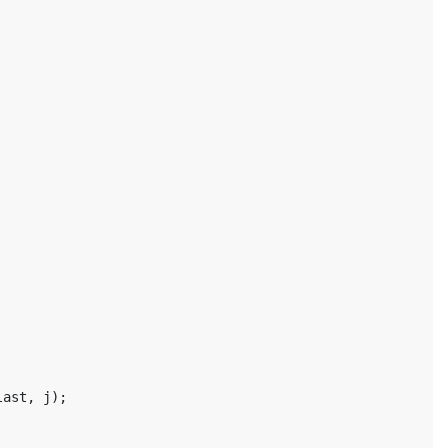
last
,
j
);