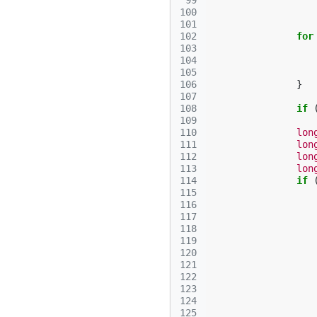
 99
100
101
102
for
103
104
105
106
}
107
108
if
109
110
lon
111
lon
112
lon
113
lon
114
if
115
116
117
118
119
120
121
122
123
124
125