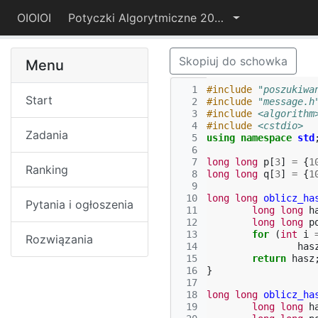
OIOIOI
Potyczki Algorytmiczne 2015
Skopiuj do schowka
Menu
  1
#include
"poszukiwa
Start
  2
#include
"message.h
  3
#include
<algorithm
  4
#include
<cstdio>
Zadania
  5
using
namespace
std
  6
  7
long
long
p
[
3
]
=
{
1
Ranking
  8
long
long
q
[
3
]
=
{
1
  9
 10
long
long
oblicz_ha
Pytania i ogłoszenia
 11
long
long
h
 12
long
long
p
 13
for
(
int
i
Rozwiązania
 14
has
 15
return
hasz
 16
}
 17
 18
long
long
oblicz_ha
 19
long
long
h