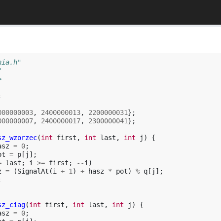
nia.h"
"
>
;
000000003
,
2400000013
,
2200000031
};
000000007
,
2400000017
,
2300000041
};
sz_wzorzec
(
int
first
,
int
last
,
int
j
)
{
asz
=
0
;
ot
=
p
[
j
];
=
last
;
i
>=
first
;
--
i
)
z
=
(
SignalAt
(
i
+
1
)
+
hasz
*
pot
)
%
q
[
j
];
;
sz_ciag
(
int
first
,
int
last
,
int
j
)
{
asz
=
0
;