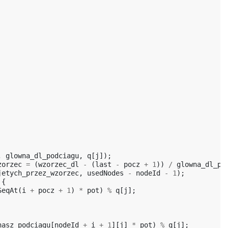
,
glowna_dl_podciagu
,
q
[
j
]);
zorzec
=
(
wzorzec_dl
-
(
last
-
pocz
+
1
))
/
glowna_dl_po
jetych_przez_wzorzec
,
usedNodes
-
nodeId
-
1
);
{
SeqAt
(
i
+
pocz
+
1
)
*
pot
)
%
q
[
j
];
hasz_podciagu
[
nodeId
+
i
+
1
][
j
]
*
pot
)
%
q
[
j
];