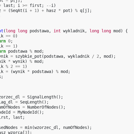
ot
=
p
[
j
];
=
last
;
i
>=
first
;
--
i
)
z
=
(
SeqAt
(
i
+
1
)
+
hasz
*
pot
)
%
q
[
j
];
;
ot
(
long
long
podstawa
,
int
wykladnik
,
long
long
mod
)
{
ik
==
0
)
urn
0
;
ik
==
1
)
urn
podstawa
%
mod
;
ynik
=
szybkie_pot
(
podstawa
,
wykladnik
/
2
,
mod
);
nik
*
wynik
)
%
mod
;
ik
%
2
==
1
)
ik
=
(
wynik
*
podstawa
)
%
mod
;
k
;
zorzec_dl
=
SignalLength
();
iag_dl
=
SeqLength
();
umOfNodes
=
NumberOfNodes
();
odeId
=
MyNodeId
();
irst
,
last
;
sedNodes
=
min
(
wzorzec_dl
,
numOfNodes
);
asz_wzorca
[
3
];