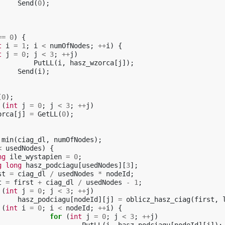
Send
(
0
);
==
0
)
{
t
i
=
1
;
i
<
numOfNodes
;
++
i
)
{
t
j
=
0
;
j
<
3
;
++
j
)
PutLL
(
i
,
hasz_wzorca
[
j
]);
Send
(
i
);
(
0
);
(
int
j
=
0
;
j
<
3
;
++
j
)
orca
[
j
]
=
GetLL
(
0
);
min
(
ciag_dl
,
numOfNodes
);
<
usedNodes
)
{
ng
ile_wystapien
=
0
;
g
long
hasz_podciagu
[
usedNodes
][
3
];
st
=
ciag_dl
/
usedNodes
*
nodeId
;
t
=
first
+
ciag_dl
/
usedNodes
-
1
;
(
int
j
=
0
;
j
<
3
;
++
j
)
hasz_podciagu
[
nodeId
][
j
]
=
oblicz_hasz_ciag
(
first
,
(
int
i
=
0
;
i
<
nodeId
;
++
i
)
{
for
(
int
j
=
0
;
j
<
3
;
++
j
)