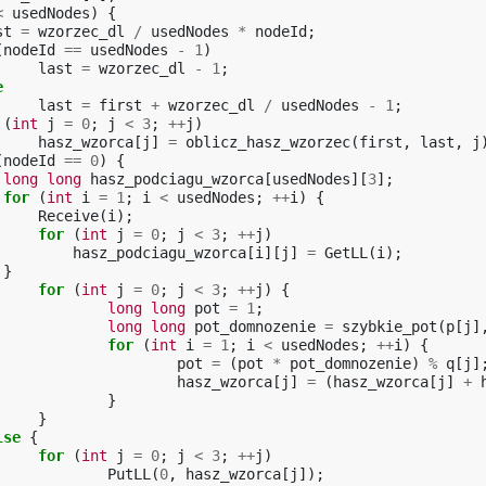
<
usedNodes
)
{
st
=
wzorzec_dl
/
usedNodes
*
nodeId
;
(
nodeId
==
usedNodes
-
1
)
last
=
wzorzec_dl
-
1
;
e
last
=
first
+
wzorzec_dl
/
usedNodes
-
1
;
(
int
j
=
0
;
j
<
3
;
++
j
)
hasz_wzorca
[
j
]
=
oblicz_hasz_wzorzec
(
first
,
last
,
j
(
nodeId
==
0
)
{
long
long
hasz_podciagu_wzorca
[
usedNodes
][
3
];
for
(
int
i
=
1
;
i
<
usedNodes
;
++
i
)
{
Receive
(
i
);
for
(
int
j
=
0
;
j
<
3
;
++
j
)
hasz_podciagu_wzorca
[
i
][
j
]
=
GetLL
(
i
);
}
for
(
int
j
=
0
;
j
<
3
;
++
j
)
{
long
long
pot
=
1
;
long
long
pot_domnozenie
=
szybkie_pot
(
p
[
j
]
for
(
int
i
=
1
;
i
<
usedNodes
;
++
i
)
{
pot
=
(
pot
*
pot_domnozenie
)
%
q
[
j
]
hasz_wzorca
[
j
]
=
(
hasz_wzorca
[
j
]
+
}
}
lse
{
for
(
int
j
=
0
;
j
<
3
;
++
j
)
PutLL
(
0
,
hasz_wzorca
[
j
]);