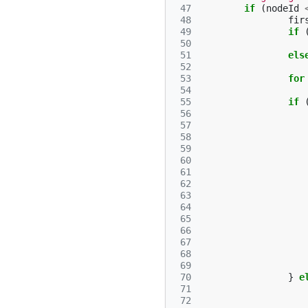
 47
if
(
nodeId
 48
fir
 49
if
 50
 51
els
 52
 53
for
 54
 55
if
 56
 57
 58
 59
 60
 61
 62
 63
 64
 65
 66
 67
 68
 69
 70
}
e
 71
 72