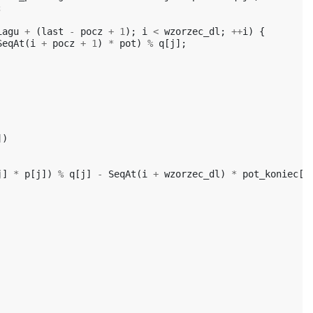
;
iagu
+
(
last
-
pocz
+
1
);
i
<
wzorzec_dl
;
++
i
)
{
SeqAt
(
i
+
pocz
+
1
)
*
pot
)
%
q
[
j
];
])
j
]
*
p
[
j
])
%
q
[
j
]
-
SeqAt
(
i
+
wzorzec_dl
)
*
pot_koniec
[
j