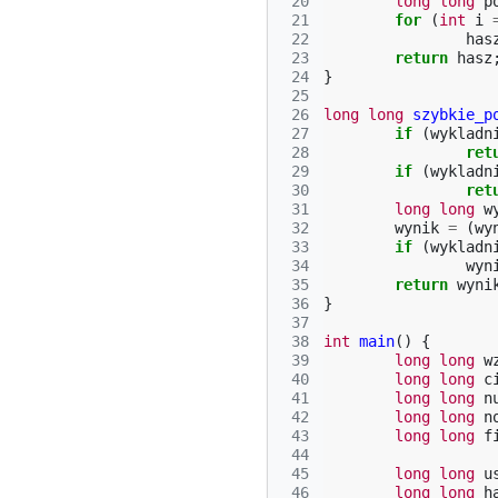
 20
long
long
p
 21
for
(
int
i
 22
has
 23
return
hasz
 24
}
 25
 26
long
long
szybkie_p
 27
if
(
wykladn
 28
ret
 29
if
(
wykladn
 30
ret
 31
long
long
w
 32
wynik
=
(
wy
 33
if
(
wykladn
 34
wyn
 35
return
wyni
 36
}
 37
 38
int
main
()
{
 39
long
long
w
 40
long
long
c
 41
long
long
n
 42
long
long
n
 43
long
long
f
 44
 45
long
long
u
 46
long
long
h