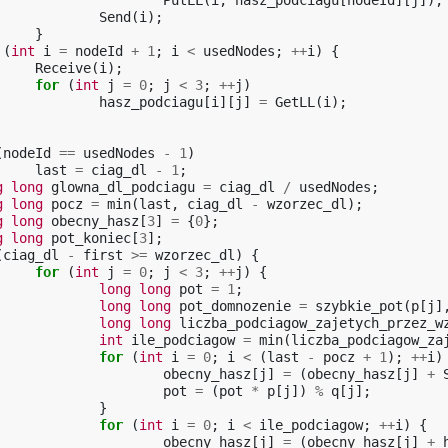
PutLL
(
i
,
hasz_podciagu
[
nodeId
][
j
]);
Send
(
i
);
}
(
int
i
=
nodeId
+
1
;
i
<
usedNodes
;
++
i
)
{
Receive
(
i
);
for
(
int
j
=
0
;
j
<
3
;
++
j
)
hasz_podciagu
[
i
][
j
]
=
GetLL
(
i
);
(
nodeId
==
usedNodes
-
1
)
last
=
ciag_dl
-
1
;
g
long
glowna_dl_podciagu
=
ciag_dl
/
usedNodes
;
g
long
pocz
=
min
(
last
,
ciag_dl
-
wzorzec_dl
);
g
long
obecny_hasz
[
3
]
=
{
0
};
g
long
pot_koniec
[
3
];
(
ciag_dl
-
first
>=
wzorzec_dl
)
{
for
(
int
j
=
0
;
j
<
3
;
++
j
)
{
long
long
pot
=
1
;
long
long
pot_domnozenie
=
szybkie_pot
(
p
[
j
]
long
long
liczba_podciagow_zajetych_przez_w
int
ile_podciagow
=
min
(
liczba_podciagow_za
for
(
int
i
=
0
;
i
<
(
last
-
pocz
+
1
);
++
i
)
obecny_hasz
[
j
]
=
(
obecny_hasz
[
j
]
+
pot
=
(
pot
*
p
[
j
])
%
q
[
j
];
}
for
(
int
i
=
0
;
i
<
ile_podciagow
;
++
i
)
{
obecny_hasz
[
j
]
=
(
obecny_hasz
[
j
]
+