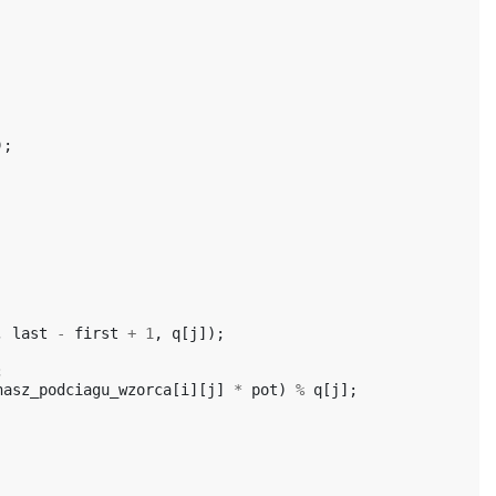
);
,
last
-
first
+
1
,
q
[
j
]);
;
hasz_podciagu_wzorca
[
i
][
j
]
*
pot
)
%
q
[
j
];