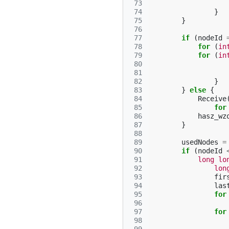
 73
 74
}
 75
}
 76
 77
if
(
nodeId
 78
for
(
in
 79
for
(
in
 80
 81
 82
}
 83
}
else
{
 84
Receive
 85
for
 86
hasz_wz
 87
}
 88
 89
usedNodes
=
 90
if
(
nodeId
 91
long
lo
 92
lon
 93
fir
 94
las
 95
for
 96
 97
for
 98