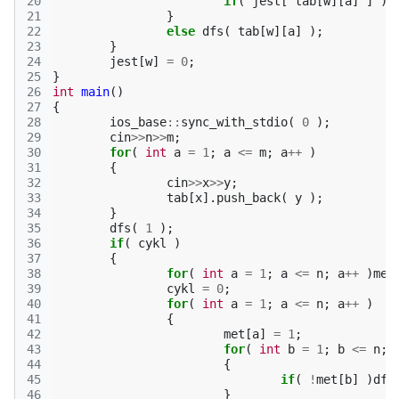
20
if
(
jest
[
tab
[
w
][
a
]
]
)
c
21
}
22
else
dfs
(
tab
[
w
][
a
]
);
23
}
24
jest
[
w
]
=
0
;
25
}
26
int
main
()
27
{
28
ios_base
::
sync_with_stdio
(
0
);
29
cin
>>
n
>>
m
;
30
for
(
int
a
=
1
;
a
<=
m
;
a
++
)
31
{
32
cin
>>
x
>>
y
;
33
tab
[
x
].
push_back
(
y
);
34
}
35
dfs
(
1
);
36
if
(
cykl
)
37
{
38
for
(
int
a
=
1
;
a
<=
n
;
a
++
)
met
39
cykl
=
0
;
40
for
(
int
a
=
1
;
a
<=
n
;
a
++
)
41
{
42
met
[
a
]
=
1
;
43
for
(
int
b
=
1
;
b
<=
n
;
44
{
45
if
(
!
met
[
b
]
)
dfs
46
}