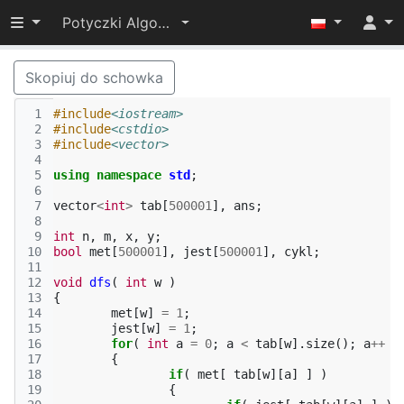
Przełącz widoczność menu
Potyczki Algorytmiczne 2015
Skopiuj do schowka
 1
#include
<iostream>
 2
#include
<cstdio>
 3
#include
<vector>
 4
 5
using
namespace
std
;
 6
 7
vector
<
int
>
tab
[
500001
],
ans
;
 8
 9
int
n
,
m
,
x
,
y
;
10
bool
met
[
500001
],
jest
[
500001
],
cykl
;
11
12
void
dfs
(
int
w
)
13
{
14
met
[
w
]
=
1
;
15
jest
[
w
]
=
1
;
16
for
(
int
a
=
0
;
a
<
tab
[
w
].
size
();
a
++
)
17
{
18
if
(
met
[
tab
[
w
][
a
]
]
)
19
{