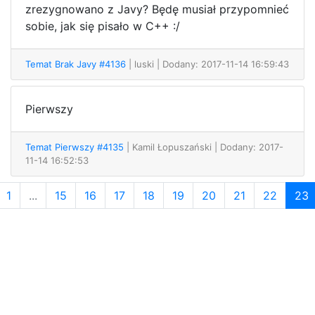
zrezygnowano z Javy? Będę musiał przypomnieć
sobie, jak się pisało w C++ :/
Temat Brak Javy #4136
| luski
| Dodany: 2017-11-14 16:59:43
Pierwszy
Temat Pierwszy #4135
| Kamil Łopuszański
| Dodany: 2017-
11-14 16:52:53
1
...
15
16
17
18
19
20
21
22
23