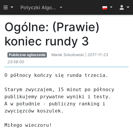
Przełącz widoczność menu
Potyczki Algorytmiczne 2017
Ogólne: (Prawie)
koniec rundy 3
Publiczne ogłoszenie
Marek Sokołowski |
2017-11-23
23:58:00
O północy kończy się runda trzecia.

Starym zwyczajem, 15 minut po północy 
publikujemy prywatne wyniki i testy.

A w południe - publiczny ranking i 
zwycięzców koszulek.

Miłego wieczoru!