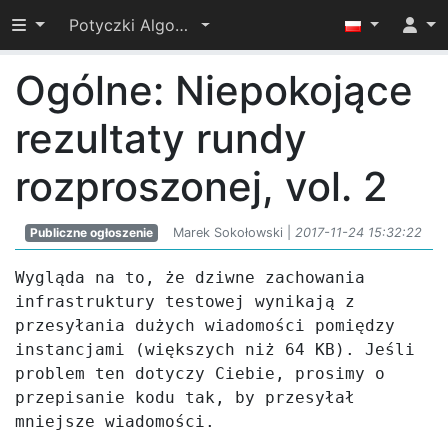
Przełącz widoczność menu
Potyczki Algorytmiczne 2017
Ogólne: Niepokojące
rezultaty rundy
rozproszonej, vol. 2
Publiczne ogłoszenie
Marek Sokołowski |
2017-11-24 15:32:22
Wygląda na to, że dziwne zachowania 
infrastruktury testowej wynikają z 
przesyłania dużych wiadomości pomiędzy 
instancjami (większych niż 64 KB). Jeśli 
problem ten dotyczy Ciebie, prosimy o 
przepisanie kodu tak, by przesyłał 
mniejsze wiadomości. 
