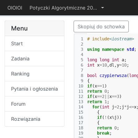
OIOIOI
Potyczki Algorytmiczne 2017
Skopiuj do schowka
Menu
 1
#
include
<iostream>
Start
 2
 3
using
namespace
std
;
 4
Zadania
 5
long
long
int
a
;
 6
int
x
=
10
,
dl
,
y
=
10
;
 7
Ranking
 8
bool
czypierwsza
(
lon
 9
{
10
if
(
x
==
1
)
Pytania i ogłoszenia
11
return
0
;
12
if
(
x
==
2
||
x
==
3
)
13
return
1
;
Forum
14
for
(
int
j
=
2
;
j
*
j
<=
x
15
{
16
if
(
!
(
x
%
j
))
Rozwiązania
17
{
18
return
0
;
19
break
;