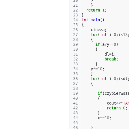
20
}
21
}
22
return
1
;
23
}
24
int
main
()
25
{
26
cin
>>
a
;
27
for
(
int
i
=
0
;
i
<
13
28
{
29
if
(
a
/
y
==
0
)
30
{
31
dl
=
i
;
32
break
;
33
}
34
y
*=
10
;
35
}
36
for
(
int
i
=
0
;
i
<
dl
37
{
38
39
if
(
czypierwsz
40
{
41
cout
<<
"TA
42
return
0
;
43
}
44
x
*=
10
;
45
46
}