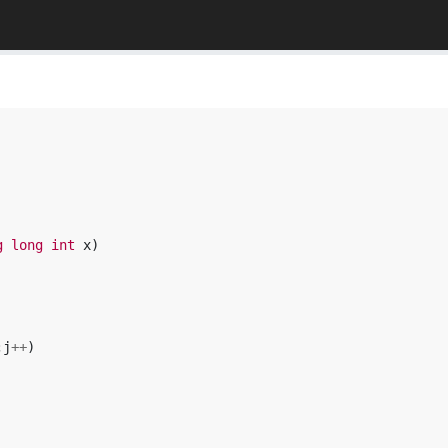
g
long
int
x
)
;
j
++
)