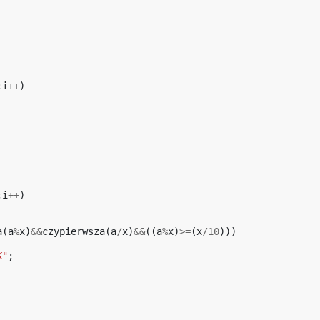
;
i
++
)
;
i
++
)
a
(
a
%
x
)
&&
czypierwsza
(
a
/
x
)
&&
((
a
%
x
)
>=
(
x
/
10
)))
K"
;