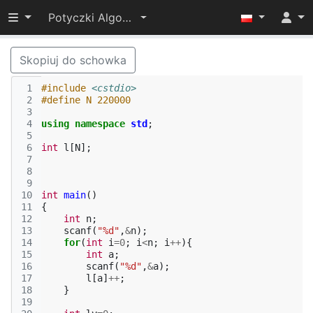
Przełącz widoczność menu
Potyczki Algorytmiczne 2017
Skopiuj do schowka
 1
#include
<cstdio>
 2
#define N 220000
 3
 4
using
namespace
std
;
 5
 6
int
l
[
N
];
 7
 8
 9
10
int
main
()
11
{
12
int
n
;
13
scanf
(
"%d"
,
&
n
);
14
for
(
int
i
=
0
;
i
<
n
;
i
++
){
15
int
a
;
16
scanf
(
"%d"
,
&
a
);
17
l
[
a
]
++
;
18
}
19