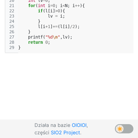
20
int
lv
=
0
;
21
for
(
int
i
=
0
;
i
<
N
;
i
++
){
22
if
(
l
[
i
]
>
0
){
23
lv
=
i
;
24
}
25
l
[
i
+
1
]
+=
(
l
[
i
]
/
2
);
26
}
27
printf
(
"%d
\n
"
,
lv
);
28
return
0
;
29
}
Działa na bazie
OIOIOI
,
części
SIO2 Project
.