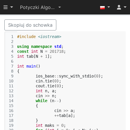
Przełącz widoczność menu
Potyczki Algorytmiczne 2017
Skopiuj do schowka
 1
#include
<iostream>
 2
 3
using
namespace
std
;
 4
const
int
N
=
201718
;
 5
int
tab
[
N
+
1
];
 6
 7
int
main
()
 8
{
 9
ios_base
::
sync_with_stdio
(
0
);
10
cin
.
tie
(
0
);
11
cout
.
tie
(
0
);
12
int
n
,
a
;
13
cin
>>
n
;
14
while
(
n
--
)
15
{
16
cin
>>
a
;
17
++
tab
[
a
];
18
}
19
int
maks
=
0
;