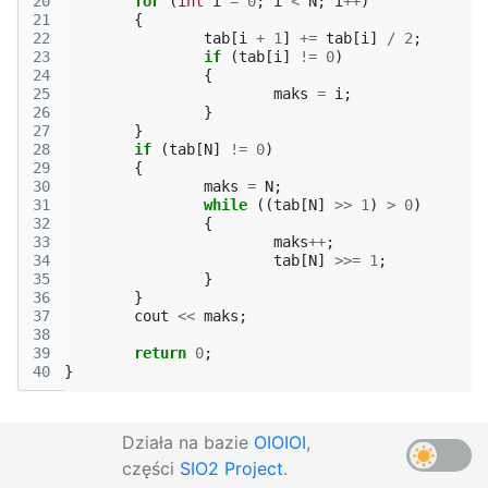
20
for
(
int
i
=
0
;
i
<
N
;
i
++
)
21
{
22
tab
[
i
+
1
]
+=
tab
[
i
]
/
2
;
23
if
(
tab
[
i
]
!=
0
)
24
{
25
maks
=
i
;
26
}
27
}
28
if
(
tab
[
N
]
!=
0
)
29
{
30
maks
=
N
;
31
while
((
tab
[
N
]
>>
1
)
>
0
)
32
{
33
maks
++
;
34
tab
[
N
]
>>=
1
;
35
}
36
}
37
cout
<<
maks
;
38
39
return
0
;
40
}
Działa na bazie
OIOIOI
,
części
SIO2 Project
.