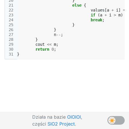
20
}
21
else
{
22
values
[
a
+
i
]
=
23
if
(
a
+
i
>
m
)
m
24
break
;
25
}
26
}
27
n
--
;
28
}
29
cout
<<
m
;
30
return
0
;
31
}
Działa na bazie
OIOIOI
,
części
SIO2 Project
.