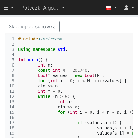
Przełącz widoczność menu
Potyczki Algorytmiczne 2017
Skopiuj do schowka
 1
#include
<iostream>
 2
 3
using
namespace
std
;
 4
 5
int
main
()
{
 6
int
n
;
 7
const
int
M
=
201740
;
 8
bool
*
values
=
new
bool
[
M
];
 9
for
(
int
i
=
0
;
i
<
M
;
i
++
)
values
[
i
]
=
f
10
cin
>>
n
;
11
int
m
=
0
;
12
while
(
n
>
0
)
{
13
int
a
;
14
cin
>>
a
;
15
for
(
int
i
=
0
;
i
<
M
-
a
;
i
++
)
16
17
if
(
values
[
a
+
i
])
{
18
values
[
a
+
i
+
1
];
19
values
[
a
+
i
]
=
fa