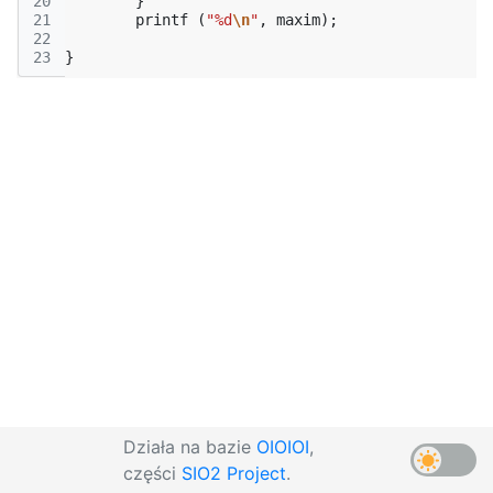
20
}
21
printf
(
"%d
\n
"
,
maxim
);
22
23
}
Działa na bazie
OIOIOI
,
części
SIO2 Project
.