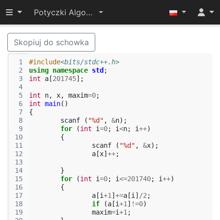
Przełącz widoczność menu
Potyczki Algorytmiczne 2017
Skopiuj do schowka
 1
#include
<bits/stdc++.h>
 2
using
namespace
std
;
 3
int
a
[
201745
];
 4
 5
int
n
,
x
,
maxim
=
0
;
 6
int
main
()
 7
{
 8
scanf
(
"%d"
,
&
n
);
 9
for
(
int
i
=
0
;
i
<
n
;
i
++
)
10
{
11
scanf
(
"%d"
,
&
x
);
12
a
[
x
]
++
;
13
14
}
15
for
(
int
i
=
0
;
i
<=
201740
;
i
++
)
16
{
17
a
[
i
+
1
]
+=
a
[
i
]
/
2
;
18
if
(
a
[
i
+
1
]
!=
0
)
19
maxim
=
i
+
1
;