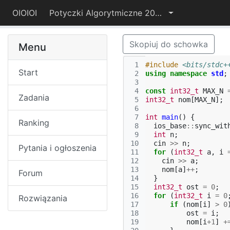
OIOIOI
Potyczki Algorytmiczne 2017
Skopiuj do schowka
Menu
 1
#include
<bits/stdc+
Start
 2
using
namespace
std
;
 3
 4
const
int32_t
MAX_N
Zadania
 5
int32_t
nom
[
MAX_N
];
 6
 7
int
main
()
{
Ranking
 8
ios_base
::
sync_wit
 9
int
n
;
10
cin
>>
n
;
Pytania i ogłoszenia
11
for
(
int32_t
a
,
i
12
cin
>>
a
;
13
nom
[
a
]
++
;
Forum
14
}
15
int32_t
ost
=
0
;
16
for
(
int32_t
i
=
0
Rozwiązania
17
if
(
nom
[
i
]
>
0
18
ost
=
i
;
19
nom
[
i
+
1
]
+