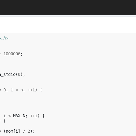
+.h>
=
1000006
;
h_stdio
(
0
);
=
0
;
i
<
n
;
++
i
)
{
;
i
<
MAX_N
;
++
i
)
{
)
{
=
(
nom
[
i
]
/
2
);