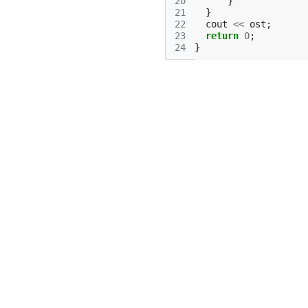
20
}
21
}
22
cout
<<
ost
;
23
return
0
;
24
}