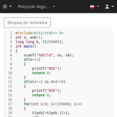
Przełącz widoczność menu
Potyczki Algorytmiczne 2017
Skopiuj do schowka
 1
#include
<bits/stdc++.h>
 2
int
n
,
wsk
=
1
;
 3
long
long
k
,
t
[
250005
];
 4
int
main
()
 5
{
 6
scanf
(
"%d%lld"
,
&
n
,
&
k
);
 7
if
(
n
==
1
)
 8
{
 9
printf
(
"NIE"
);
10
return
0
;
11
}
12
if
(
n
%
4
!=
1
&&
n
%
4
!=
0
)
13
{
14
printf
(
"NIE"
);
15
return
0
;
16
}
17
for
(
int
i
=
0
;
i
<=
250000
;
i
++
)
18
{
19
t
[
wsk
]
=
t
[
wsk
-1
]
+
i
;