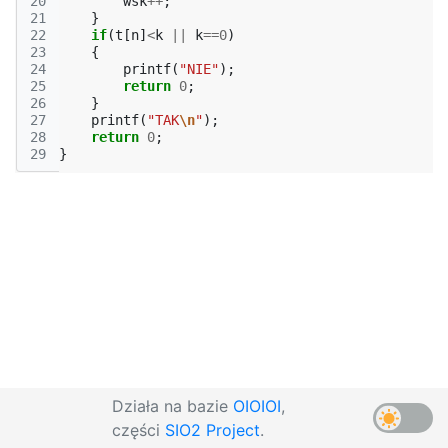
20
wsk
++
;
21
}
22
if
(
t
[
n
]
<
k
||
k
==
0
)
23
{
24
printf
(
"NIE"
);
25
return
0
;
26
}
27
printf
(
"TAK
\n
"
);
28
return
0
;
29
}
Działa na bazie
OIOIOI
,
części
SIO2 Project
.