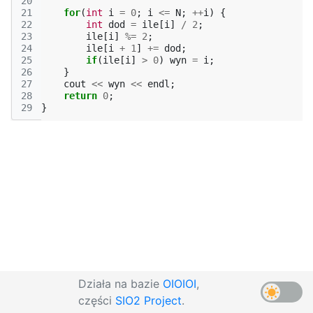
20
21
for
(
int
i
=
0
;
i
<=
N
;
++
i
)
{
22
int
dod
=
ile
[
i
]
/
2
;
23
ile
[
i
]
%=
2
;
24
ile
[
i
+
1
]
+=
dod
;
25
if
(
ile
[
i
]
>
0
)
wyn
=
i
;
26
}
27
cout
<<
wyn
<<
endl
;
28
return
0
;
29
}
Działa na bazie
OIOIOI
,
części
SIO2 Project
.