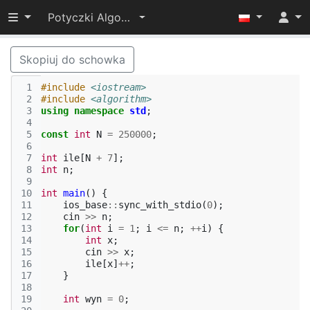
Przełącz widoczność menu
Potyczki Algorytmiczne 2017
Skopiuj do schowka
 1
#include
<iostream>
 2
#include
<algorithm>
 3
using
namespace
std
;
 4
 5
const
int
N
=
250000
;
 6
 7
int
ile
[
N
+
7
];
 8
int
n
;
 9
10
int
main
()
{
11
ios_base
::
sync_with_stdio
(
0
);
12
cin
>>
n
;
13
for
(
int
i
=
1
;
i
<=
n
;
++
i
)
{
14
int
x
;
15
cin
>>
x
;
16
ile
[
x
]
++
;
17
}
18
19
int
wyn
=
0
;