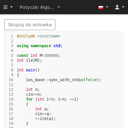
Przełącz widoczność menu
Potyczki Algorytmiczne 2017
Skopiuj do schowka
 1
#include
<iostream>
 2
 3
using
namespace
std
;
 4
 5
const
int
M
=
300000
;
 6
int
ile
[
M
];
 7
 8
int
main
()
 9
{
10
ios_base
::
sync_with_stdio
(
false
);
11
12
int
n
;
13
cin
>>
n
;
14
for
(
int
i
=
0
;
i
<
n
;
++
i
)
15
{
16
int
a
;
17
cin
>>
a
;
18
++
ile
[
a
];
19
}